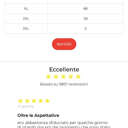
XL
68
2XL
56
3XL
5
Iscriviti
Eccellente
Basato su 9857 recensioni
27 giorni fa
28
Oltre le Aspettative
F
ero abbastanza sfiduciato per qualche giorno
F
di ritardo ma poi dal momento che sono stato
s