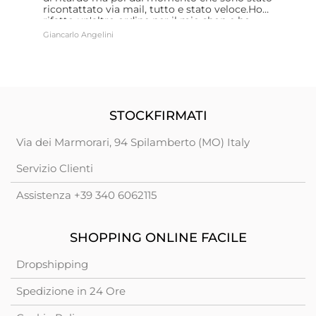
ricontattato via mail, tutto e stato veloce.Ho
C
rifatto un'altro ordine per il mio shop e ho
b
avuto la conferma di tutta la loro
Giancarlo Angelini
V
professionalità.Continuerò a fare acquisti con
loro. Giancarlo
STOCKFIRMATI
Via dei Marmorari, 94 Spilamberto (MO) Italy
Servizio Clienti
Assistenza +39 340 6062115
SHOPPING ONLINE FACILE
Dropshipping
Spedizione in 24 Ore