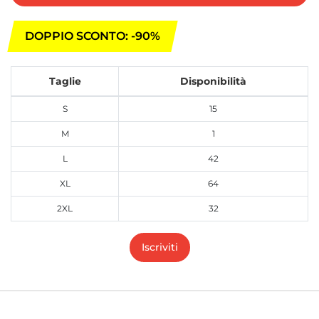
DOPPIO SCONTO: -90%
Taglie
Disponibilità
S
15
M
1
L
42
XL
64
2XL
32
Iscriviti