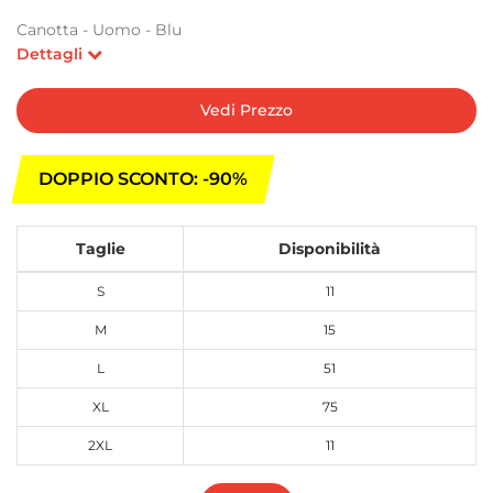
Canotta - Uomo - Blu
Dettagli
Vedi Prezzo
DOPPIO SCONTO: -90%
Taglie
Disponibilità
S
11
M
15
L
51
XL
75
2XL
11