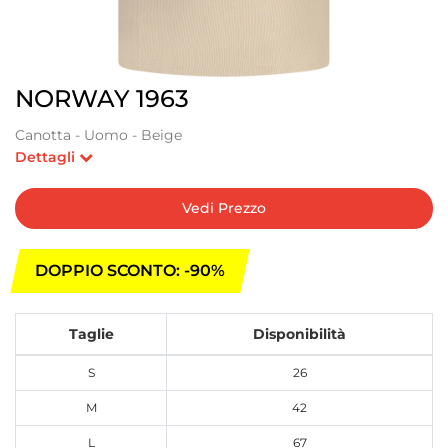
NORWAY 1963
Canotta - Uomo - Beige
Dettagli
Vedi Prezzo
DOPPIO SCONTO: -90%
Taglie
Disponibilità
S
26
M
42
L
67