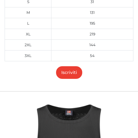
S
31
M
131
L
195
XL
219
2XL
144
3XL
54
Iscriviti