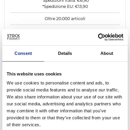
*Spedizioni Italia: €6,90
*Spedizione EU: €13,90
Oltre 20.000 articoli
Aggiungi Al Carrello
Consent
Details
About
Il più economico
This website uses cookies
299,00€
+ iva
We use cookies to personalise content and ads, to
provide social media features and to analyse our traffic.
1 Anno
We also share information about your use of our site with
our social media, advertising and analytics partners who
may combine it with other information that you’ve
Export Csv
provided to them or that they’ve collected from your use
Listino Scontato
of their services.