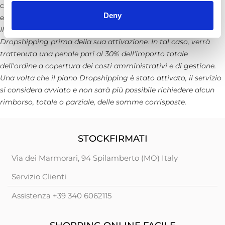
corriere BRT o GLS. Le spedizioni vengono gestite
Deny
esclusivamente con consegna all'indirizzo indicato dal cliente.
Il cliente ha facoltà di richiedere la cancellazione del piano
Dropshipping prima della sua attivazione. In tal caso, verrà
trattenuta una penale pari al 30% dell'importo totale
dell'ordine a copertura dei costi amministrativi e di gestione.
Una volta che il piano Dropshipping è stato attivato, il servizio
si considera avviato e non sarà più possibile richiedere alcun
rimborso, totale o parziale, delle somme corrisposte.
STOCKFIRMATI
Via dei Marmorari, 94 Spilamberto (MO) Italy
Servizio Clienti
Assistenza +39 340 6062115