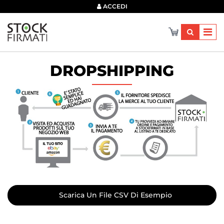
×
ACCEDI
DROPSHIPPING
Scarica Un File CSV Di Esempio