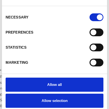
Nessun Minimo Ordine
Consent
*Spedizioni Italia: €6,90
NECESSARY
Selection
*Spedizione EU: €13,90
Oltre 20.000 articoli
PREFERENCES
Aggiungi Al Carrello
STATISTICS
MARKETING
* Spedizioni - Note importanti:
Per le destinazioni Cipro e Malta non e' disponibile il servizio di
spedizione a cura nostra. Per gli ordini destinati a tali aree e'
Allow all
necessario organizzare autonomamente il ritiro della merce
presso la nostra sede.
Si precisa inoltre che, per tutti i tipi di ordine (Dropshipping e
Allow selection
B2B), non e' prevista la modalita' di ritiro in sede tramite