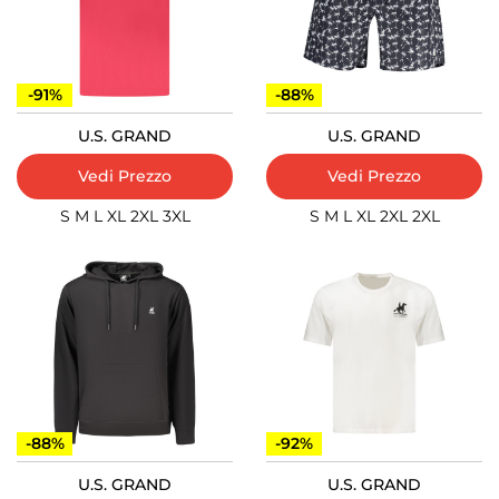
-91%
-88%
U.S. GRAND
U.S. GRAND
Vedi Prezzo
Vedi Prezzo
S
M
L
XL
2XL
3XL
S
M
L
XL
2XL
2XL
-88%
-92%
U.S. GRAND
U.S. GRAND