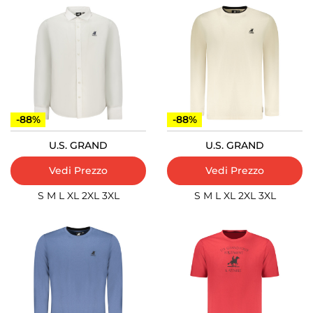
-88%
-88%
U.S. GRAND
U.S. GRAND
Vedi Prezzo
Vedi Prezzo
S
M
L
XL
2XL
3XL
S
M
L
XL
2XL
3XL