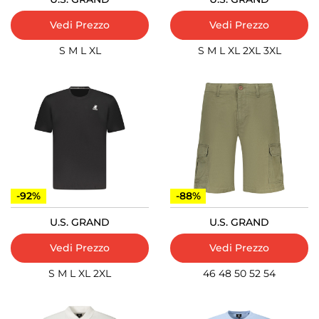
Vedi Prezzo
Vedi Prezzo
S
M
L
XL
S
M
L
XL
2XL
3XL
-92%
-88%
U.S. GRAND
U.S. GRAND
Vedi Prezzo
Vedi Prezzo
S
M
L
XL
2XL
46
48
50
52
54