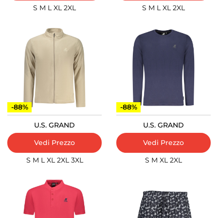
S
M
L
XL
2XL
S
M
L
XL
2XL
-88%
-88%
U.S. GRAND
U.S. GRAND
Vedi Prezzo
Vedi Prezzo
S
M
L
XL
2XL
3XL
S
M
XL
2XL