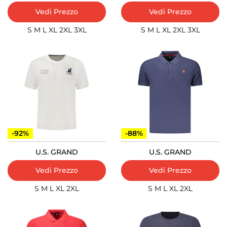
Vedi Prezzo
Vedi Prezzo
S
M
L
XL
2XL
3XL
S
M
L
XL
2XL
3XL
-92%
-88%
U.S. GRAND
U.S. GRAND
Vedi Prezzo
Vedi Prezzo
S
M
L
XL
2XL
S
M
L
XL
2XL