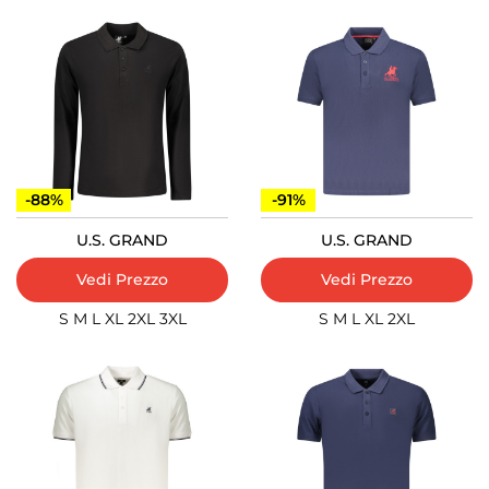
-88%
-91%
U.S. GRAND
U.S. GRAND
Vedi Prezzo
Vedi Prezzo
S
M
L
XL
2XL
3XL
S
M
L
XL
2XL