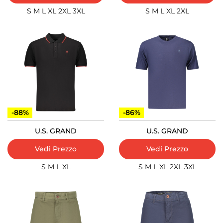
S
M
L
XL
2XL
3XL
S
M
L
XL
2XL
-88%
-86%
U.S. GRAND
U.S. GRAND
Vedi Prezzo
Vedi Prezzo
S
M
L
XL
S
M
L
XL
2XL
3XL