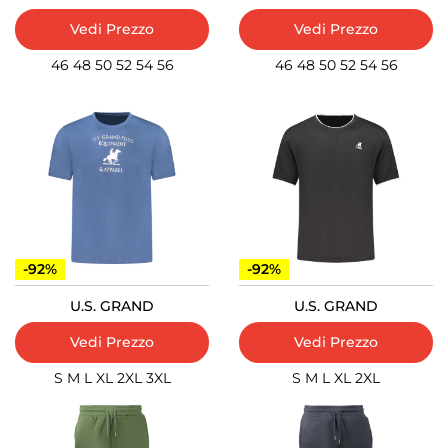
Vedi Prezzo
Vedi Prezzo
46
48
50
52
54
56
46
48
50
52
54
56
-92%
-92%
U.S. GRAND
U.S. GRAND
Vedi Prezzo
Vedi Prezzo
S
M
L
XL
2XL
3XL
S
M
L
XL
2XL