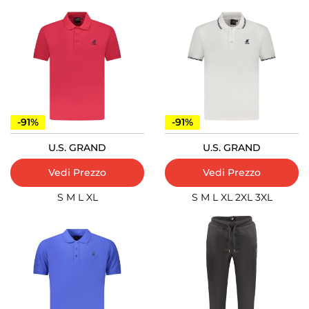
-91%
-91%
U.S. GRAND
U.S. GRAND
Vedi Prezzo
Vedi Prezzo
S
M
L
XL
S
M
L
XL
2XL
3XL