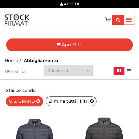
×
ACCEDI
Apri Filtri
Home
Abbigliamento
580
risultati
Stai cercando:
U.S. GRAND
Elimina tutti i filtri