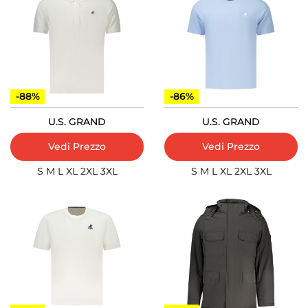
-88%
-86%
U.S. GRAND
U.S. GRAND
Vedi Prezzo
Vedi Prezzo
S
M
L
XL
2XL
3XL
S
M
L
XL
2XL
3XL