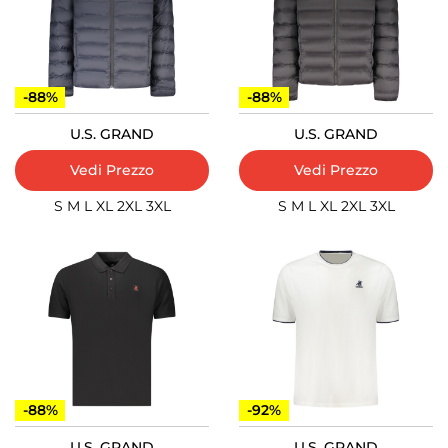
-88%
-88%
U.S. GRAND
U.S. GRAND
Vedi Prezzo
Vedi Prezzo
S
M
L
XL
2XL
3XL
S
M
L
XL
2XL
3XL
-88%
-92%
U.S. GRAND
U.S. GRAND