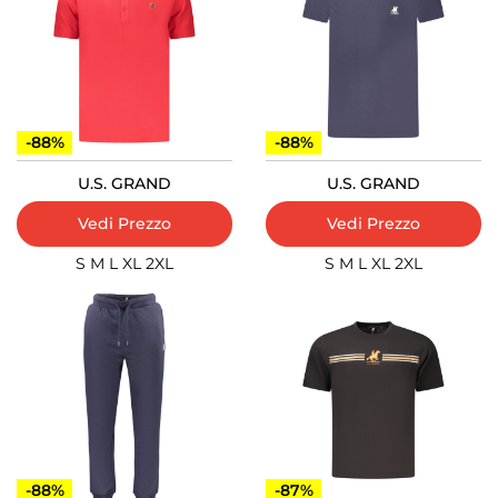
-88%
-88%
U.S. GRAND
U.S. GRAND
Vedi Prezzo
Vedi Prezzo
S
M
L
XL
2XL
S
M
L
XL
2XL
-88%
-87%