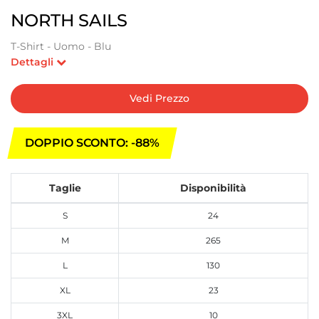
NORTH SAILS
T-Shirt - Uomo - Blu
Dettagli
Vedi Prezzo
DOPPIO SCONTO: -88%
Taglie
Disponibilità
S
24
M
265
L
130
XL
23
3XL
10