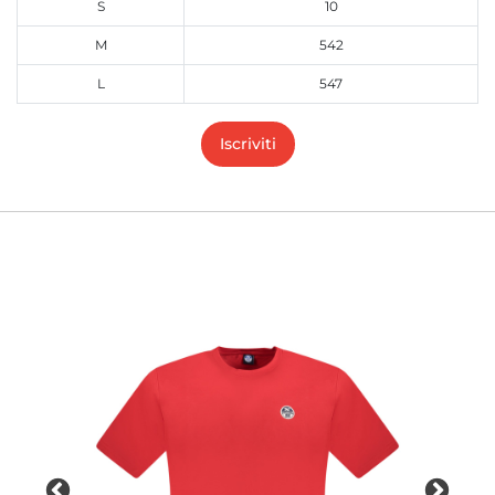
S
10
M
542
L
547
Iscriviti