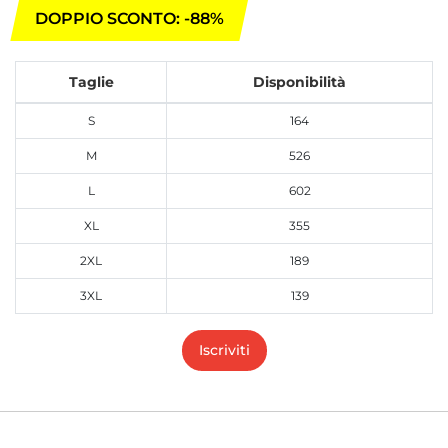
DOPPIO SCONTO: -88%
Taglie
Disponibilità
S
164
M
526
L
602
XL
355
2XL
189
3XL
139
Iscriviti