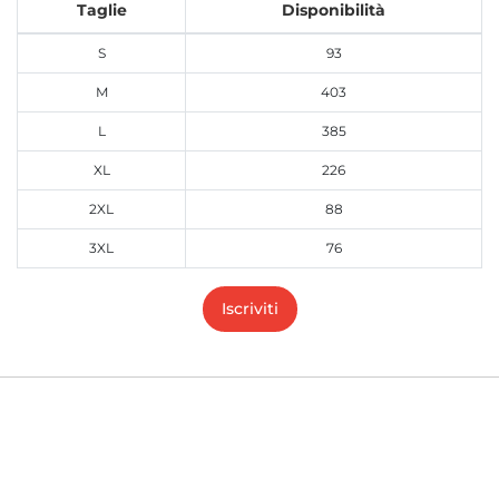
Taglie
Disponibilità
S
93
M
403
L
385
XL
226
2XL
88
3XL
76
Iscriviti