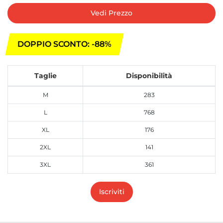
Vedi Prezzo
DOPPIO SCONTO: -88%
Taglie
Disponibilità
M
283
L
768
XL
176
2XL
141
3XL
361
Iscriviti