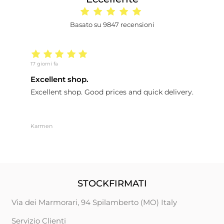
Basato su 9847 recensioni
17 giorni fa
25
Excellent shop.
a
Excellent shop. Good prices and quick delivery.
a
Karmen
C
STOCKFIRMATI
Via dei Marmorari, 94 Spilamberto (MO) Italy
Servizio Clienti