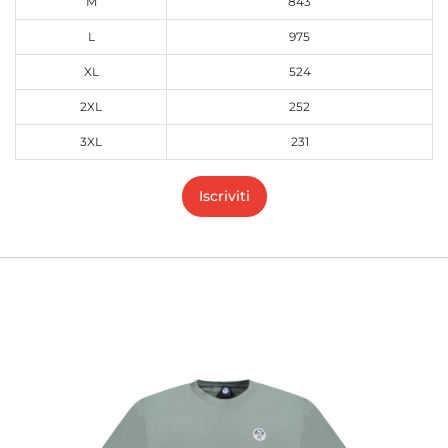
M
843
L
975
XL
524
2XL
252
3XL
231
Iscriviti