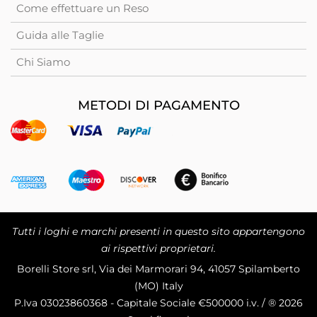
Come effettuare un Reso
Guida alle Taglie
Chi Siamo
METODI DI PAGAMENTO
Tutti i loghi e marchi presenti in questo sito appartengono
ai rispettivi proprietari.
Borelli Store srl, Via dei Marmorari 94, 41057 Spilamberto
(MO) Italy
P.Iva
03023860368 - Capitale Sociale €500000 i.v. / ® 2026