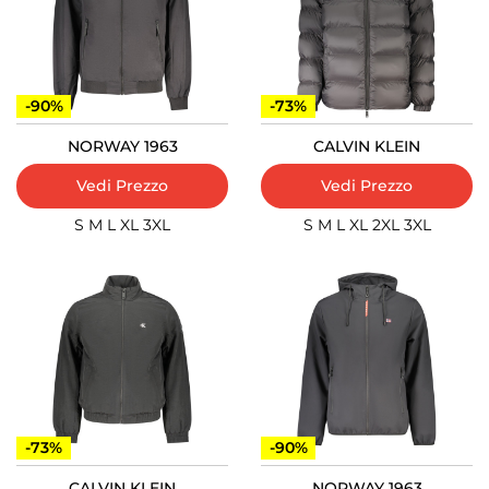
-90%
-73%
NORWAY 1963
CALVIN KLEIN
Vedi Prezzo
Vedi Prezzo
S
M
L
XL
3XL
S
M
L
XL
2XL
3XL
-73%
-90%
CALVIN KLEIN
NORWAY 1963