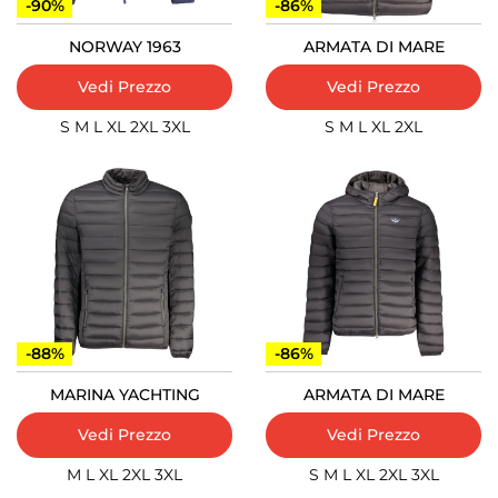
-90%
-86%
NORWAY 1963
ARMATA DI MARE
Vedi Prezzo
Vedi Prezzo
S
M
L
XL
2XL
3XL
S
M
L
XL
2XL
-88%
-86%
MARINA YACHTING
ARMATA DI MARE
Vedi Prezzo
Vedi Prezzo
M
L
XL
2XL
3XL
S
M
L
XL
2XL
3XL