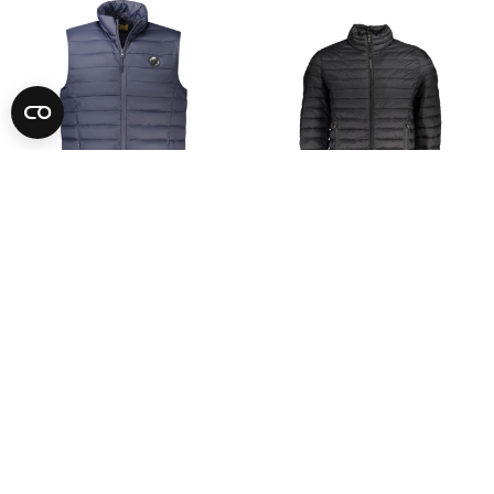
-89%
-90%
CAVALLI CLASS
NORWAY 1963
Vedi Prezzo
Vedi Prezzo
S
M
L
XL
2XL
S
M
L
XL
2XL
3XL