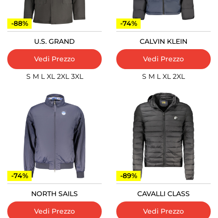
-88%
-74%
U.S. GRAND
CALVIN KLEIN
Vedi Prezzo
Vedi Prezzo
S
M
L
XL
2XL
3XL
S
M
L
XL
2XL
-74%
-89%
NORTH SAILS
CAVALLI CLASS
Vedi Prezzo
Vedi Prezzo