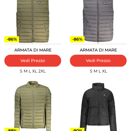
-86%
-86%
ARMATA DI MARE
ARMATA DI MARE
Vedi Prezzo
Vedi Prezzo
S
M
L
XL
2XL
S
M
L
XL
-88%
-90%