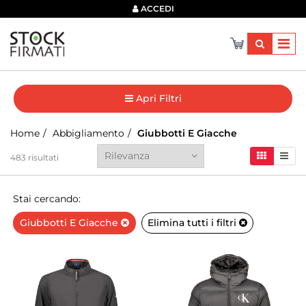
×
ACCEDI
Apri Filtri
Home
Abbigliamento
Giubbotti E Giacche
483
risultati
Stai cercando:
Giubbotti E Giacche
Elimina tutti i filtri