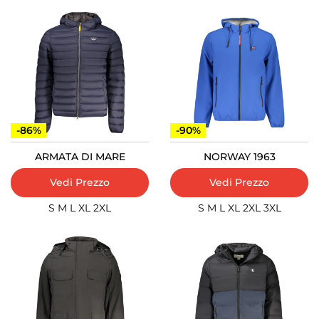
-86%
-90%
ARMATA DI MARE
NORWAY 1963
Vedi Prezzo
Vedi Prezzo
S
M
L
XL
2XL
S
M
L
XL
2XL
3XL