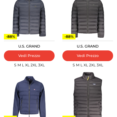
-88%
-88%
U.S. GRAND
U.S. GRAND
Vedi Prezzo
Vedi Prezzo
S
M
L
XL
2XL
3XL
S
M
L
XL
2XL
3XL