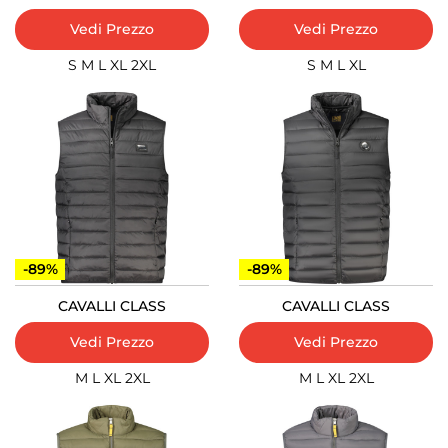
Vedi Prezzo
Vedi Prezzo
S
M
L
XL
2XL
S
M
L
XL
-89%
-89%
CAVALLI CLASS
CAVALLI CLASS
Vedi Prezzo
Vedi Prezzo
M
L
XL
2XL
M
L
XL
2XL