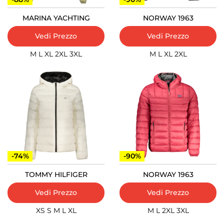
MARINA YACHTING
NORWAY 1963
Vedi Prezzo
Vedi Prezzo
M
L
XL
2XL
3XL
M
L
XL
2XL
-74%
-90%
TOMMY HILFIGER
NORWAY 1963
Vedi Prezzo
Vedi Prezzo
XS
S
M
L
XL
M
L
2XL
3XL