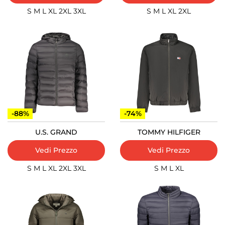
S
M
L
XL
2XL
3XL
S
M
L
XL
2XL
-88%
-74%
U.S. GRAND
TOMMY HILFIGER
Vedi Prezzo
Vedi Prezzo
S
M
L
XL
2XL
3XL
S
M
L
XL