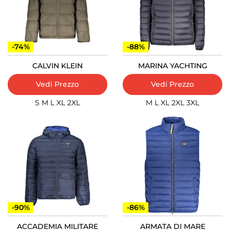
-74%
-88%
CALVIN KLEIN
MARINA YACHTING
Vedi Prezzo
Vedi Prezzo
S
M
L
XL
2XL
M
L
XL
2XL
3XL
-90%
-86%
ACCADEMIA MILITARE
ARMATA DI MARE