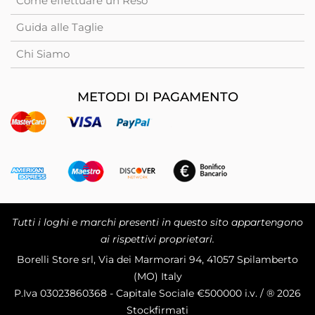
Come effettuare un Reso
Guida alle Taglie
Chi Siamo
METODI DI PAGAMENTO
Tutti i loghi e marchi presenti in questo sito appartengono
ai rispettivi proprietari.
Borelli Store srl, Via dei Marmorari 94, 41057 Spilamberto
(MO) Italy
P.Iva
03023860368 - Capitale Sociale €500000 i.v. / ® 2026
Stockfirmati