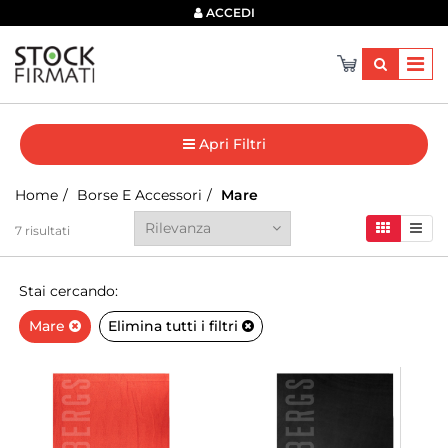
×
ACCEDI
Apri Filtri
Home
Borse E Accessori
Mare
7
risultati
Stai cercando:
Mare
Elimina tutti i filtri