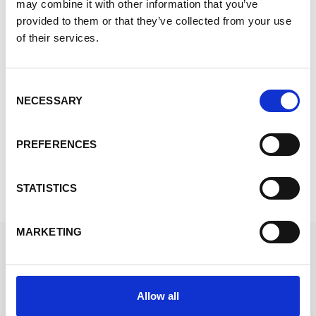
may combine it with other information that you’ve
provided to them or that they’ve collected from your use
of their services.
Consent
-89%
NECESSARY
Selection
TRUSSARDI
PREFERENCES
Vedi Prezzo
UNI
STATISTICS
MARKETING
STOCKFIRMATI
Via dei Marmorari, 94 Spilamberto (MO) Italy
Allow all
Servizio Clienti