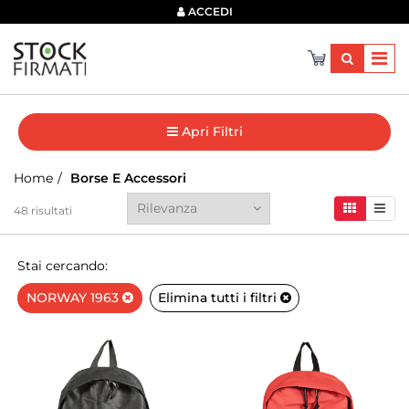
×
ACCEDI
Apri Filtri
Home
Borse E Accessori
48
risultati
Stai cercando:
NORWAY 1963
Elimina tutti i filtri