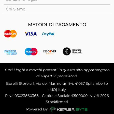
Chi Siamo
METODI DI PAGAMENTO
Tutti i loghi e marchi presenti in questo sito appartengono
ai rispettivi proprietari.
Borelli Store srl, Via dei Marmorari 94, 41057 Spilamberto
(MO) Italy
P.Iva
03023860368 - Capitale Sociale €500000 i.v. / ® 2026
Stockfirmati
Powered By