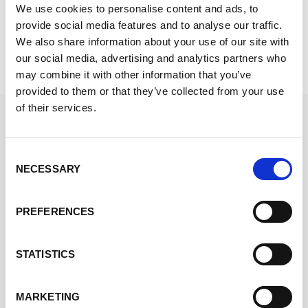
We use cookies to personalise content and ads, to
Vedi Prezzo
provide social media features and to analyse our traffic.
We also share information about your use of our site with
M
our social media, advertising and analytics partners who
may combine it with other information that you’ve
provided to them or that they’ve collected from your use
of their services.
STOCKFIRMATI
Via dei Marmorari, 94 Spilamberto (MO) Italy
Consent
NECESSARY
Selection
Servizio Clienti
Assistenza +39 340 6062115
PREFERENCES
SHOPPING ONLINE FACILE
STATISTICS
Dropshipping
Spedizione in 24 Ore
MARKETING