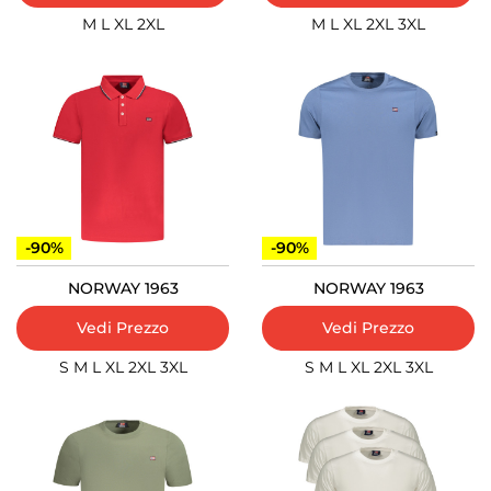
M
L
XL
2XL
M
L
XL
2XL
3XL
-90%
-90%
NORWAY 1963
NORWAY 1963
Vedi Prezzo
Vedi Prezzo
S
M
L
XL
2XL
3XL
S
M
L
XL
2XL
3XL