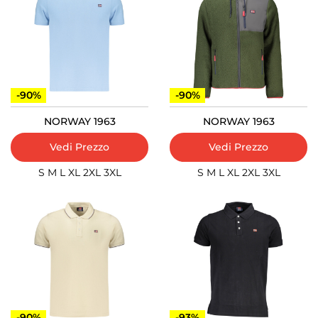
-90%
-90%
NORWAY 1963
NORWAY 1963
Vedi Prezzo
Vedi Prezzo
S
M
L
XL
2XL
3XL
S
M
L
XL
2XL
3XL
-90%
-93%