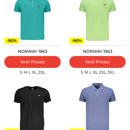
-90%
-90%
NORWAY 1963
NORWAY 1963
Vedi Prezzo
Vedi Prezzo
S
M
L
XL
2XL
S
M
L
XL
2XL
3XL