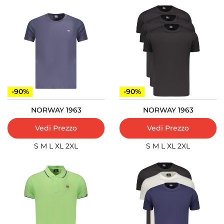
-90%
-90%
NORWAY 1963
NORWAY 1963
Vedi Prezzo
Vedi Prezzo
S
M
L
XL
2XL
S
M
L
XL
2XL