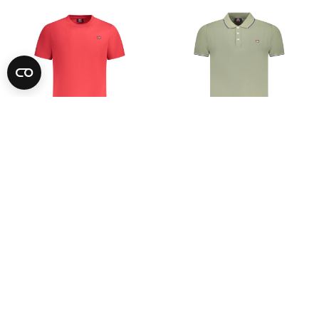
-90%
-90%
NORWAY 1963
NORWAY 1963
Vedi Prezzo
Vedi Prezzo
S
M
L
XL
2XL
3XL
S
M
L
XL
2XL
3XL