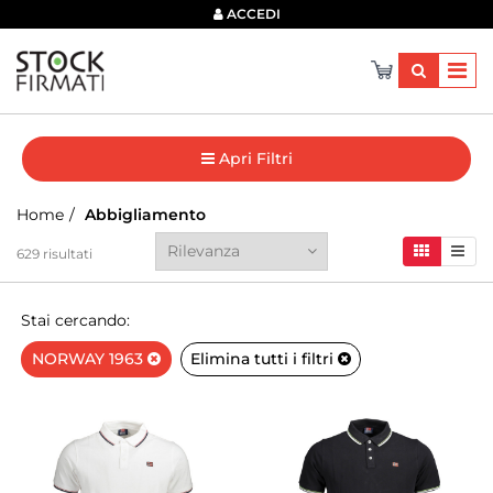
×
ACCEDI
Apri Filtri
Home
Abbigliamento
629
risultati
Stai cercando:
NORWAY 1963
Elimina tutti i filtri