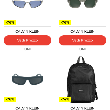
-76%
-76%
CALVIN KLEIN
CALVIN KLEIN
Vedi Prezzo
Vedi Prezzo
UNI
UNI
-76%
-74%
CALVIN KLEIN
CALVIN KLEIN