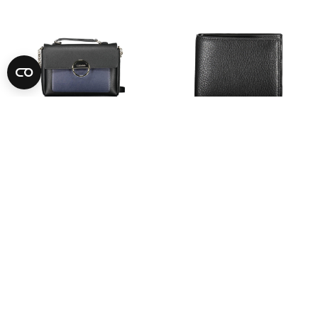
-80%
-74%
CALVIN KLEIN
CALVIN KLEIN
Vedi Prezzo
Vedi Prezzo
UNI
UNI