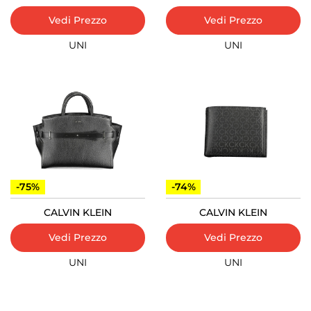
Vedi Prezzo
Vedi Prezzo
UNI
UNI
-75%
-74%
CALVIN KLEIN
CALVIN KLEIN
Vedi Prezzo
Vedi Prezzo
UNI
UNI