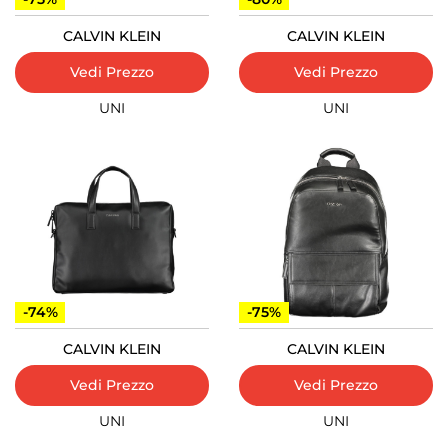
CALVIN KLEIN
CALVIN KLEIN
Vedi Prezzo
Vedi Prezzo
UNI
UNI
-74%
-75%
CALVIN KLEIN
CALVIN KLEIN
Vedi Prezzo
Vedi Prezzo
UNI
UNI