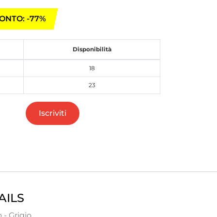
ONTO: -77%
Disponibilità
18
23
Iscriviti
AILS
- Grigio