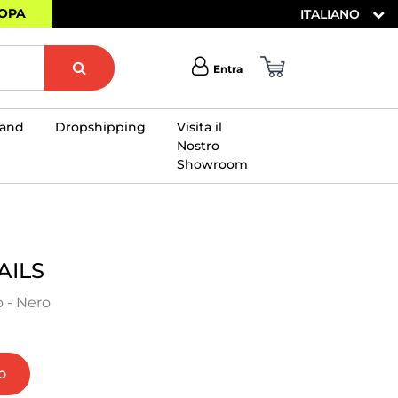
ROPA
ITALIANO
Entra
rand
Dropshipping
Visita il
Nostro
Showroom
×
AILS
 - Nero
o