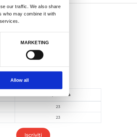
se our traffic. We also share
ers who may combine it with
AILS
 services.
 - Blu
MARKETING
o
ONTO: -77%
Allow all
Disponibilità
23
23
Iscriviti