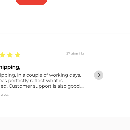
27 giorni fa
hipping,
Ottimo
ipping, in a couple of working days.
Ottima azienda
es perfectly reflect what is
ed. Customer support is also good. I
finitely buy in the future
LAVA
Antonio Casoli