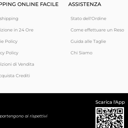
PING ONLINE FACILE
ASSISTENZA
shipping
Stato dell'Ordine
izione in 24 Ore
Come effettuare un Reso
ie Policy
Guida alle Taglie
cy Policy
Chi Siamo
zioni di Vendita
cquista Crediti
Scarica l'App
ppartengono ai rispettivi