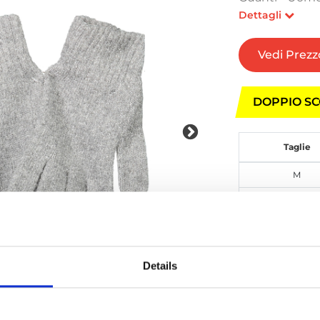
Dettagli
Vedi Prezz
DOPPIO SC
Taglie
M
XL
Details