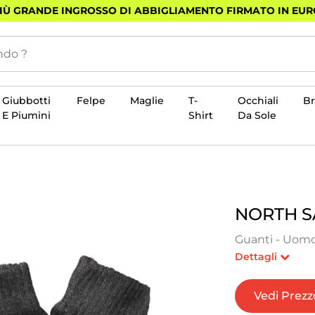
PIÙ GRANDE INGROSSO DI ABBIGLIAMENTO FIRMATO IN EU
Giubbotti
Felpe
Maglie
T-
Occhiali
B
E Piumini
Shirt
Da Sole
NORTH S
Guanti - Uomo
Dettagli
Vedi Prezz