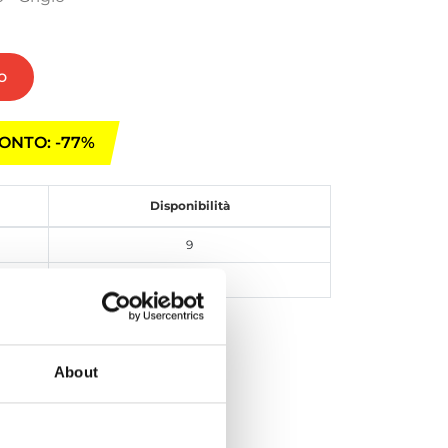
o
ONTO: -77%
Disponibilità
9
12
Iscriviti
About