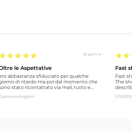
26 giorni fa
Oltre le Aspettative
Fast s
ero abbastanza sfiduciato per qualche
Fast sh
giorno di ritardo ma poi dal momento che
The sho
sono stato ricontattato via mail, tutto e
describ
stato veloce.Ho rifatto un'altro ordine per il
will de
Giancarlo Angelini
VJEKOS
mio shop e ho avuto la conferma di tutta la
loro professionalità.Continuerò a fare
acquisti con loro. Giancarlo