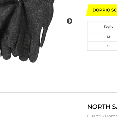
DOPPIO SC
Taglie
M
XL
NORTH S
Guanti - Uomo 