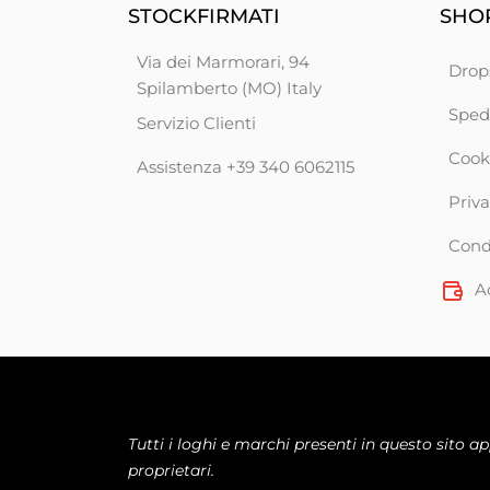
STOCKFIRMATI
SHOP
Via dei Marmorari, 94
Drop
Spilamberto (MO) Italy
Sped
Servizio Clienti
Cook
Assistenza +39 340 6062115
Priva
Condi
A
Tutti i loghi e marchi presenti in questo sito a
proprietari.