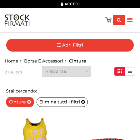
×
ACCEDI
Apri Filtri
Home
Borse E Accessori
Cinture
2
risultati
Stai cercando:
Cinture
Elimina tutti i filtri