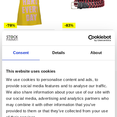
-78%
-83%
SILVIAN HEACH
GANT
Vedi Prezzo
Vedi Prezzo
Consent
Details
About
2XS
XS
S
80
This website uses cookies
We use cookies to personalise content and ads, to
STOCKFIRMATI
provide social media features and to analyse our traffic.
Via dei Marmorari, 94 Spilamberto (MO) Italy
We also share information about your use of our site with
our social media, advertising and analytics partners who
Servizio Clienti
may combine it with other information that you’ve
provided to them or that they’ve collected from your use
Assistenza +39 340 6062115