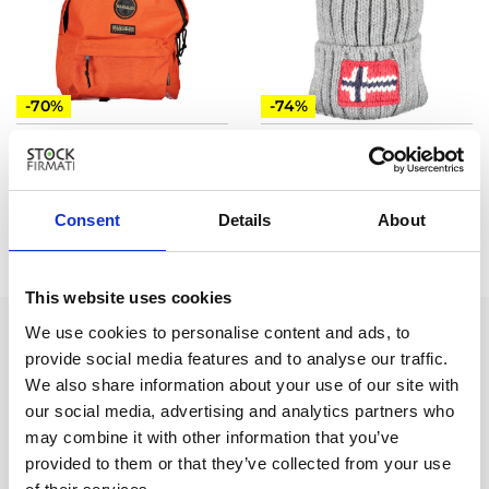
-70%
-74%
NAPAPIJRI
NAPAPIJRI
Vedi Prezzo
Vedi Prezzo
Consent
Details
About
UNI
UNI
This website uses cookies
We use cookies to personalise content and ads, to
STOCKFIRMATI
provide social media features and to analyse our traffic.
Via dei Marmorari, 94 Spilamberto (MO) Italy
We also share information about your use of our site with
our social media, advertising and analytics partners who
Servizio Clienti
may combine it with other information that you’ve
provided to them or that they’ve collected from your use
Assistenza +39 340 6062115