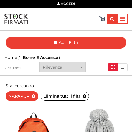
×
ACCEDI
Apri Filtri
Home
Borse E Accessori
2
risultati
Stai cercando:
NAPAPIJRI
Elimina tutti i filtri