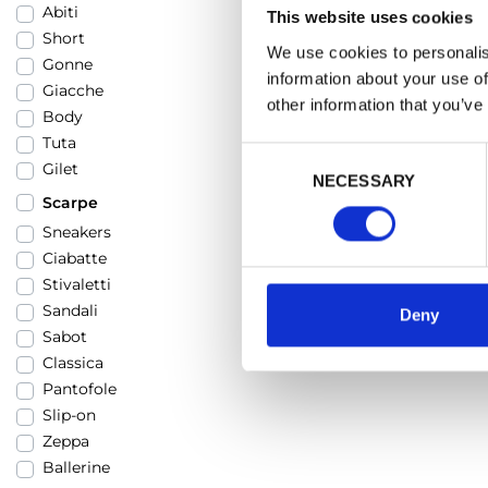
Abiti
This website uses cookies
Short
We use cookies to personalis
Gonne
information about your use of
Giacche
other information that you’ve
Body
Tuta
Consent
Gilet
NECESSARY
Selection
Scarpe
Sneakers
Ciabatte
Stivaletti
Sandali
Deny
Sabot
Classica
Pantofole
Slip-on
Zeppa
Ballerine