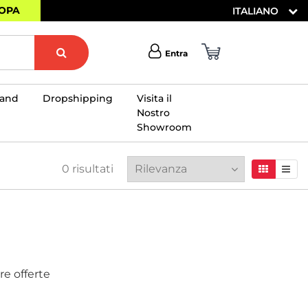
ROPA
ITALIANO
Entra
rand
Dropshipping
Visita il
Nostro
Showroom
×
0
risultati
tre offerte