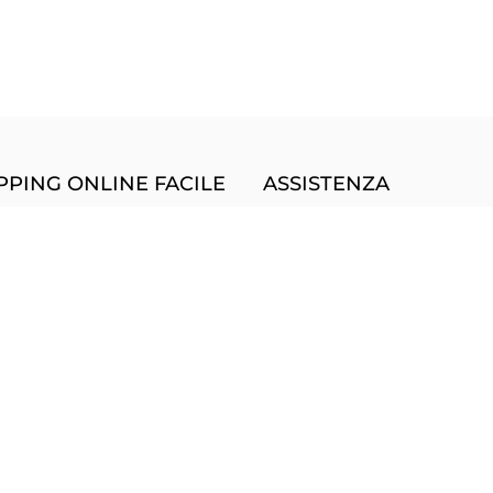
PING ONLINE FACILE
ASSISTENZA
shipping
Stato dell'Ordine
izione in 24 Ore
Come effettuare un Reso
ie Policy
Guida alle Taglie
cy Policy
Chi Siamo
zioni di Vendita
cquista Crediti