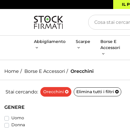
IL 
Abbigliamento
Scarpe
Borse E
Accessori
Home
Borse E Accessori
Orecchini
Stai cercando:
Orecchini
Elimina tutti i filtri
GENERE
Uomo
Donna