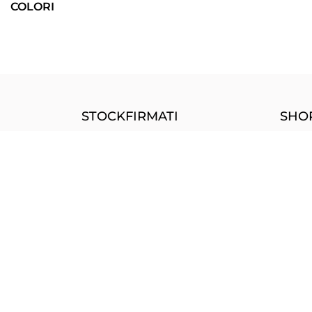
COLORI
STOCKFIRMATI
SHOP
Via dei Marmorari, 94
Drop
Spilamberto (MO) Italy
Sped
Servizio Clienti
Cook
Assistenza +39 340 6062115
Priva
Condi
A