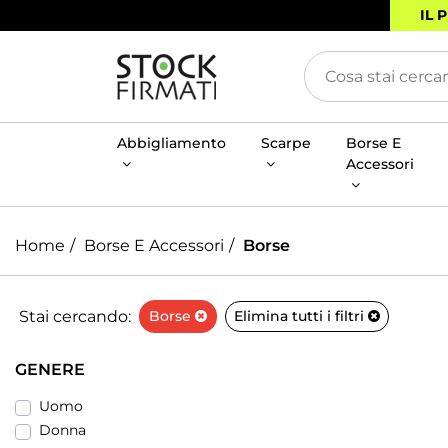
IL 
Abbigliamento
Scarpe
Borse E
Accessori
Home
Borse E Accessori
Borse
Stai cercando:
Borse
Elimina tutti i filtri
GENERE
Uomo
Donna