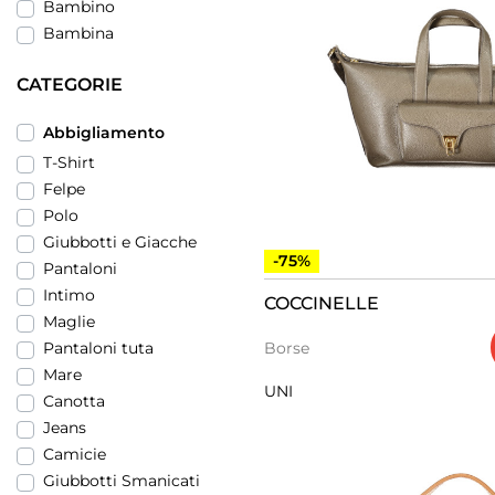
Bambino
Bambina
CATEGORIE
Abbigliamento
T-Shirt
Felpe
Polo
Giubbotti e Giacche
-75%
Pantaloni
Intimo
COCCINELLE
Maglie
Borse
Pantaloni tuta
Mare
UNI
Canotta
Jeans
Camicie
Giubbotti Smanicati