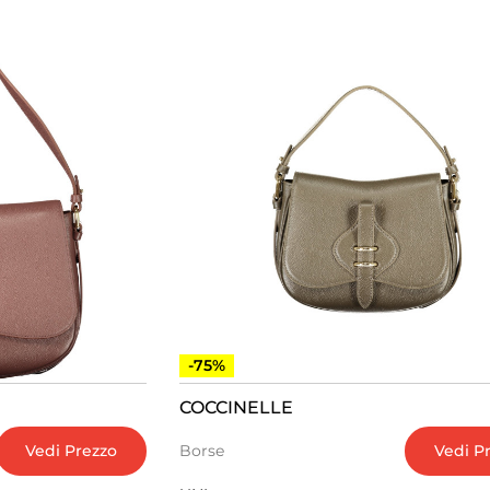
-75%
COCCINELLE
Vedi Prezzo
Vedi P
Borse