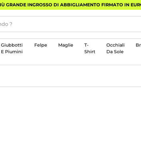
PIÙ GRANDE INGROSSO DI ABBIGLIAMENTO FIRMATO IN EU
Giubbotti
Felpe
Maglie
T-
Occhiali
B
E Piumini
Shirt
Da Sole