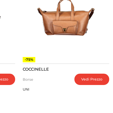
-75%
COCCINELLE
rezzo
Vedi Prezzo
Borse
UNI