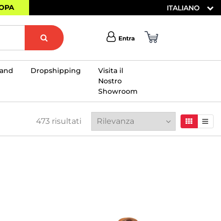
ROPA
ITALIANO
Entra
rand
Dropshipping
Visita il
Nostro
Showroom
×
473
risultati