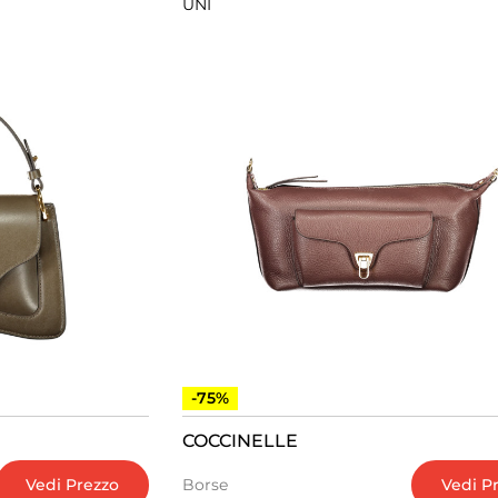
UNI
-75%
COCCINELLE
Vedi Prezzo
Vedi P
Borse