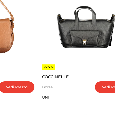
-75%
COCCINELLE
Vedi Prezzo
Vedi P
Borse
UNI