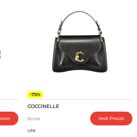
-75%
COCCINELLE
rezzo
Vedi Prezzo
Borse
UNI