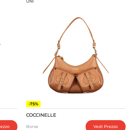
UNI
-75%
COCCINELLE
rezzo
Vedi Prezzo
Borse