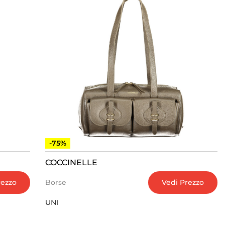
-75%
COCCINELLE
rezzo
Vedi Prezzo
Borse
UNI