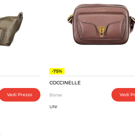
-75%
COCCINELLE
Vedi Prezzo
Vedi P
Borse
UNI