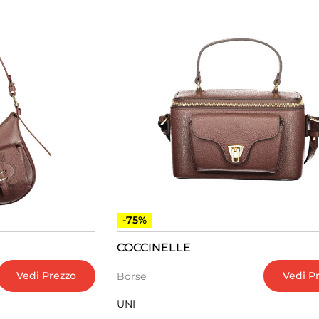
-75%
COCCINELLE
Vedi Prezzo
Vedi P
Borse
UNI