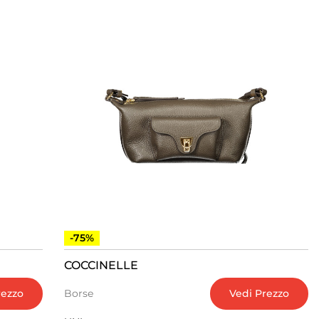
-75%
COCCINELLE
rezzo
Vedi Prezzo
Borse