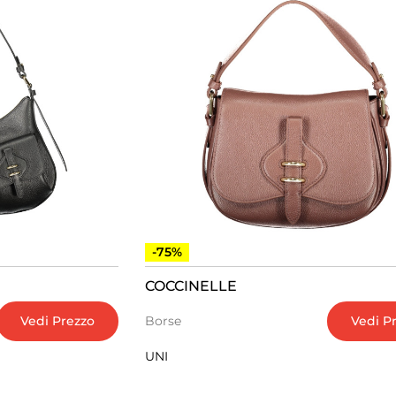
-75%
COCCINELLE
Vedi Prezzo
Vedi P
Borse
UNI