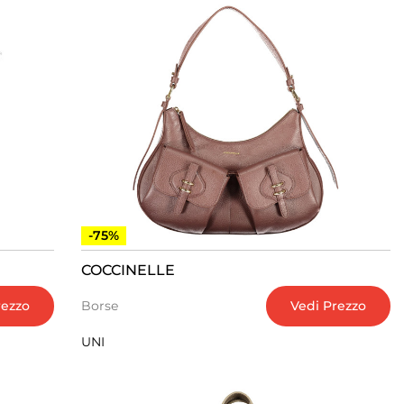
-75%
COCCINELLE
rezzo
Vedi Prezzo
Borse
UNI