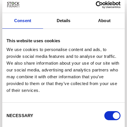
STOCKFIRMATI
Consent
Details
About
Via dei Marmorari, 94 Spilamberto (MO) Italy
Servizio Clienti
This website uses cookies
Assistenza +39 340 6062115
We use cookies to personalise content and ads, to
provide social media features and to analyse our traffic.
We also share information about your use of our site with
SHOPPING ONLINE FACILE
our social media, advertising and analytics partners who
Dropshipping
may combine it with other information that you’ve
provided to them or that they’ve collected from your use
Spedizione in 24 Ore
of their services.
Cookie Policy
Privacy Policy
Consent
NECESSARY
Selection
Condizioni di Vendita