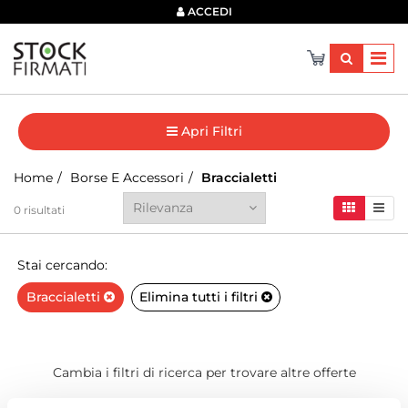
×
ACCEDI
Apri Filtri
Home
Borse E Accessori
Braccialetti
0
risultati
Stai cercando:
Braccialetti
Elimina tutti i filtri
Cambia i filtri di ricerca per trovare altre offerte