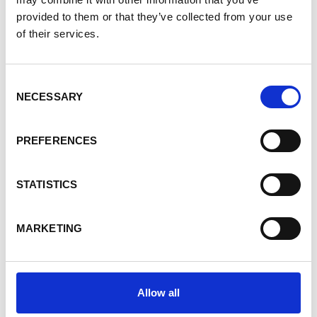
provided to them or that they’ve collected from your use
of their services.
Consent
-74%
-74%
NECESSARY
Selection
DESIGUAL
DESIGUAL
PREFERENCES
Vedi Prezzo
Vedi Prezzo
UNI
UNI
STATISTICS
MARKETING
Allow all
-74%
-74%