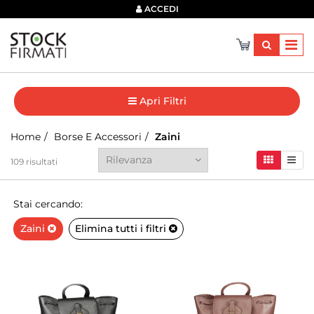
×
ACCEDI
Apri Filtri
Home
Borse E Accessori
Zaini
109
risultati
Stai cercando:
Zaini
Elimina tutti i filtri