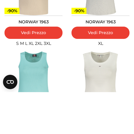
-90%
-90%
NORWAY 1963
NORWAY 1963
Vedi Prezzo
Vedi Prezzo
S
M
L
XL
2XL
3XL
XL
-90%
-73%
NORWAY 1963
TOMMY HILFIGER
Vedi Prezzo
Vedi Prezzo