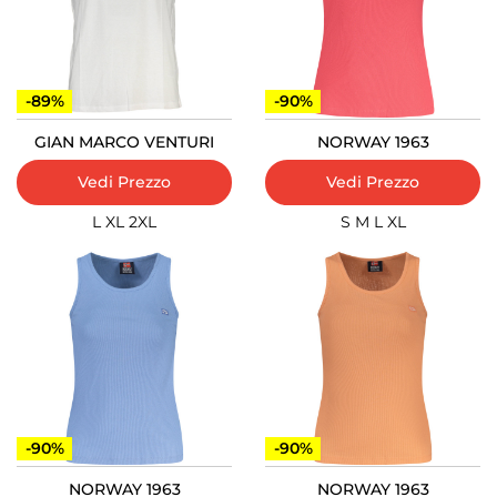
-89%
-90%
GIAN MARCO VENTURI
NORWAY 1963
Vedi Prezzo
Vedi Prezzo
L
XL
2XL
S
M
L
XL
-90%
-90%
NORWAY 1963
NORWAY 1963