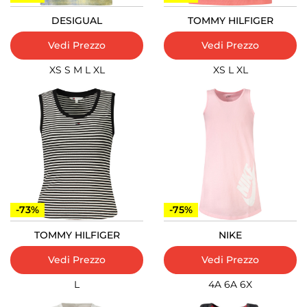
DESIGUAL
TOMMY HILFIGER
Vedi Prezzo
Vedi Prezzo
XS
S
M
L
XL
XS
L
XL
-73%
-75%
TOMMY HILFIGER
NIKE
Vedi Prezzo
Vedi Prezzo
L
4A
6A
6X