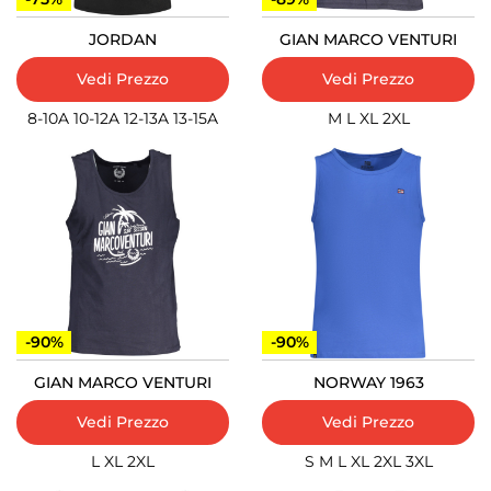
JORDAN
GIAN MARCO VENTURI
Vedi Prezzo
Vedi Prezzo
8-10A
10-12A
12-13A
13-15A
M
L
XL
2XL
-90%
-90%
GIAN MARCO VENTURI
NORWAY 1963
Vedi Prezzo
Vedi Prezzo
L
XL
2XL
S
M
L
XL
2XL
3XL