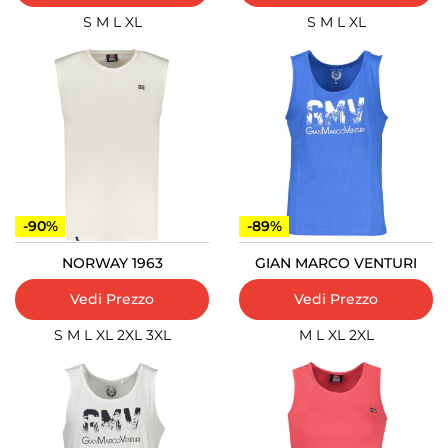
S
M
L
XL
S
M
L
XL
-90%
-89%
NORWAY 1963
GIAN MARCO VENTURI
Vedi Prezzo
Vedi Prezzo
S
M
L
XL
2XL
3XL
M
L
XL
2XL