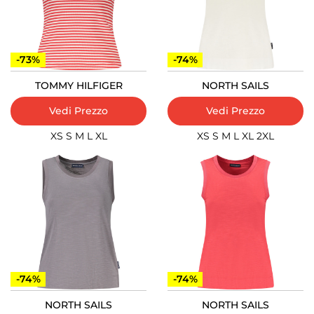
-73%
-74%
TOMMY HILFIGER
NORTH SAILS
Vedi Prezzo
Vedi Prezzo
XS
S
M
L
XL
XS
S
M
L
XL
2XL
-74%
-74%
NORTH SAILS
NORTH SAILS