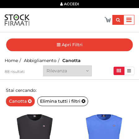
×
ACCEDI
Apri Filtri
Home
Abbigliamento
Canotta
88
risultati
Stai cercando:
Canotta
Elimina tutti i filtri