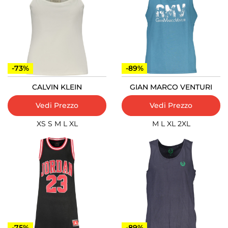
-73%
-89%
CALVIN KLEIN
GIAN MARCO VENTURI
Vedi Prezzo
Vedi Prezzo
XS
S
M
L
XL
M
L
XL
2XL
-75%
-89%