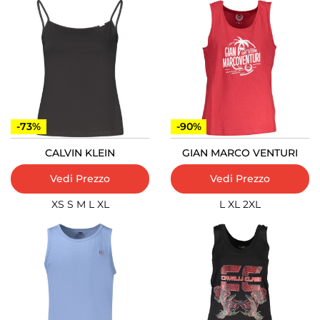
-73%
-90%
CALVIN KLEIN
GIAN MARCO VENTURI
Vedi Prezzo
Vedi Prezzo
XS
S
M
L
XL
L
XL
2XL