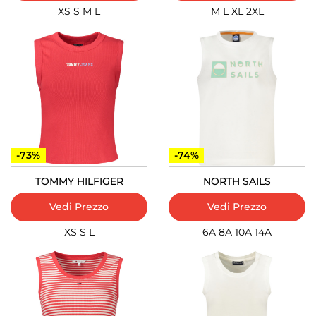
XS
S
M
L
M
L
XL
2XL
-73%
-74%
TOMMY HILFIGER
NORTH SAILS
Vedi Prezzo
Vedi Prezzo
XS
S
L
6A
8A
10A
14A