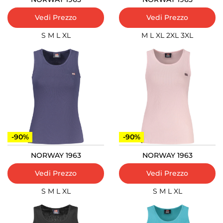
Vedi Prezzo
Vedi Prezzo
S
M
L
XL
M
L
XL
2XL
3XL
-90%
-90%
NORWAY 1963
NORWAY 1963
Vedi Prezzo
Vedi Prezzo
S
M
L
XL
S
M
L
XL