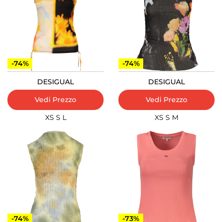
-74%
-74%
DESIGUAL
DESIGUAL
Vedi Prezzo
Vedi Prezzo
XS
S
L
XS
S
M
-74%
-73%