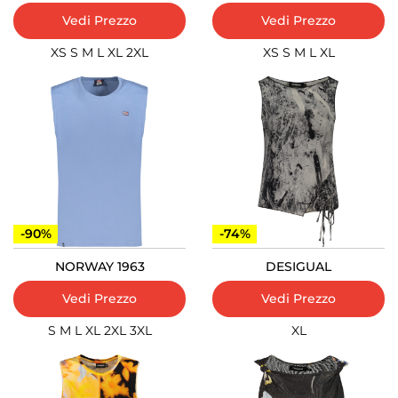
Vedi Prezzo
Vedi Prezzo
XS
S
M
L
XL
2XL
XS
S
M
L
XL
-90%
-74%
NORWAY 1963
DESIGUAL
Vedi Prezzo
Vedi Prezzo
S
M
L
XL
2XL
3XL
XL