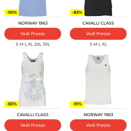
-90%
-83%
NORWAY 1963
CAVALLI CLASS
Vedi Prezzo
Vedi Prezzo
S
M
L
XL
2XL
3XL
S
M
L
XL
-83%
-91%
CAVALLI CLASS
NORWAY 1963
Vedi Prezzo
Vedi Prezzo