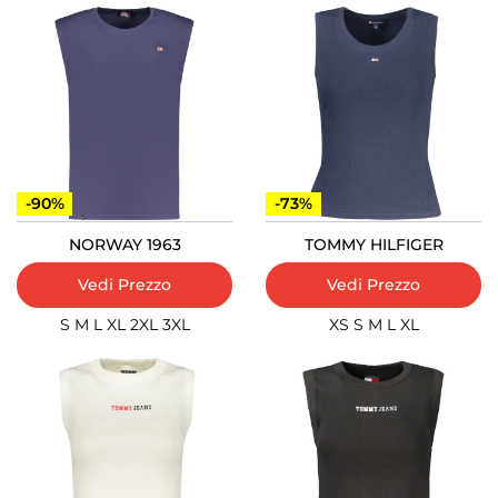
-90%
-73%
NORWAY 1963
TOMMY HILFIGER
Vedi Prezzo
Vedi Prezzo
S
M
L
XL
2XL
3XL
XS
S
M
L
XL