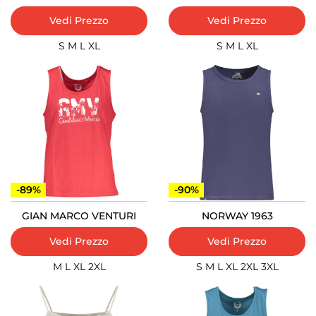
Vedi Prezzo
Vedi Prezzo
S
M
L
XL
S
M
L
XL
-89%
-90%
GIAN MARCO VENTURI
NORWAY 1963
Vedi Prezzo
Vedi Prezzo
M
L
XL
2XL
S
M
L
XL
2XL
3XL