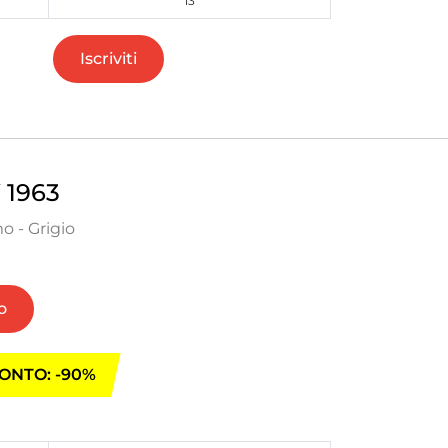
13
Iscriviti
1963
o - Grigio
o
ONTO: -90%