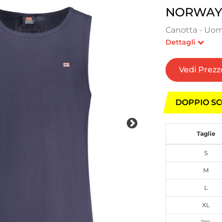
NORWAY 
Canotta - Uom
Dettagli
Vedi Prezz
DOPPIO SC
Taglie
S
M
L
XL