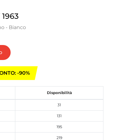
1963
o - Bianco
o
ONTO: -90%
Disponibilità
31
131
195
219