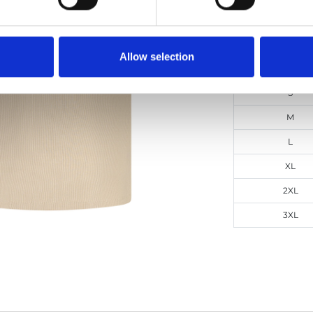
DOPPIO SC
Allow selection
Taglie
S
M
L
XL
2XL
3XL