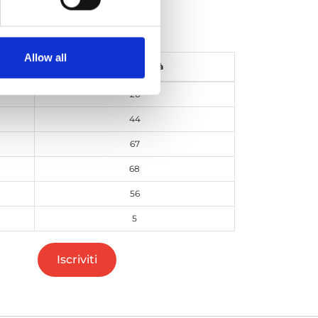
ONTO: -90%
Allow all
Disponibilità
26
44
67
68
56
5
Iscriviti