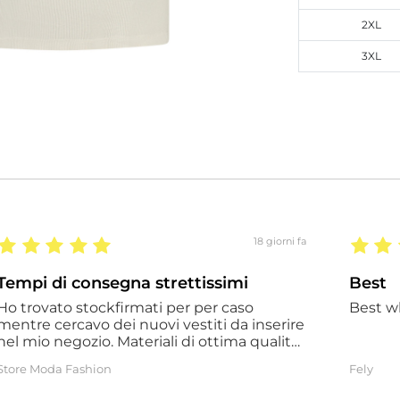
2XL
3XL
18 giorni fa
Tempi di consegna strettissimi
Best
Ho trovato stockfirmati per per caso
Best w
mentre cercavo dei nuovi vestiti da inserire
el mio negozio. Materiali di ottima qualità
e a prezzi fantastici. Tempi di consegna
Store Moda Fashion
Fely
strettissimi