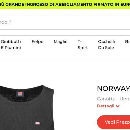
PIÙ GRANDE INGROSSO DI ABBIGLIAMENTO FIRMATO IN EU
Giubbotti
Felpe
Maglie
T-
Occhiali
B
E Piumini
Shirt
Da Sole
NORWAY 
Canotta - Uom
Dettagli
Vedi Prezz