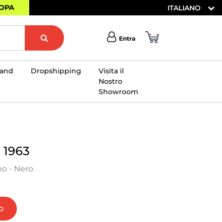
ROPA
ITALIANO
Entra
rand
Dropshipping
Visita il
Nostro
Showroom
×
1963
o - Nero
o