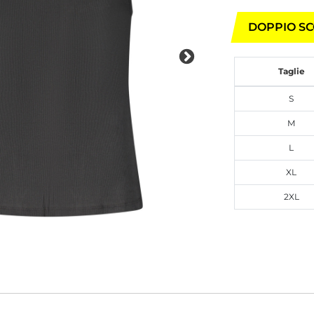
DOPPIO SC
Taglie
S
M
L
XL
2XL