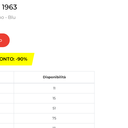
1963
o - Blu
o
ONTO: -90%
Disponibilità
11
15
51
75