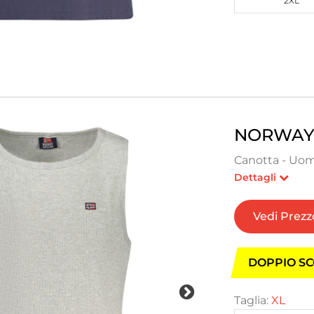
2XL
NORWAY 
Canotta - Uom
Dettagli
Vedi Prezz
DOPPIO SC
Taglia:
XL