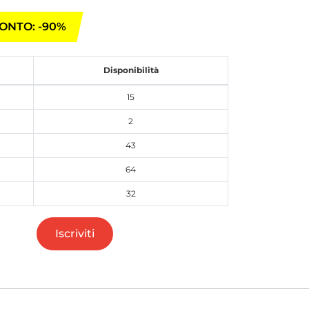
ONTO: -90%
Disponibilità
15
2
43
64
32
Iscriviti