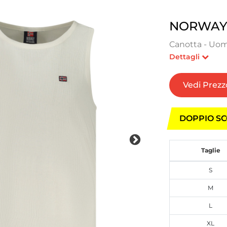
NORWAY 
Canotta - Uom
Dettagli
Vedi Prezz
DOPPIO SC
Taglie
S
M
L
XL