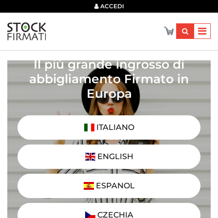
×
ACCEDI
Il più grande ingrosso di
abbigliamento Firmato in
Europa
ITALIANO
ENGLISH
ESPANOL
CZECHIA