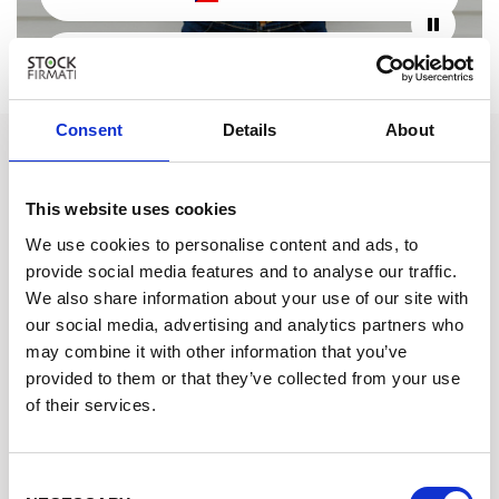
POLSKI
Consent
Details
About
STOCKFIRMATI
Via dei Marmorari, 94 Spilamberto (MO) Italy
This website uses cookies
Servizio Clienti
We use cookies to personalise content and ads, to
provide social media features and to analyse our traffic.
Assistenza +39 340 6062115
We also share information about your use of our site with
our social media, advertising and analytics partners who
SHOPPING ONLINE FACILE
may combine it with other information that you’ve
provided to them or that they’ve collected from your use
Dropshipping
of their services.
Spedizione in 24 Ore
Cookie Policy
Consent