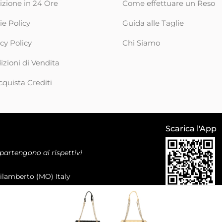
izione in 24 Ore
Come effettuare un Reso
ie Policy
Guida alle Taglie
cy Policy
Chi Siamo
zioni di Vendita
cquista Crediti
Scarica l'App
ppartengono ai rispettivi
pilamberto (MO) Italy
v. / ® 2026 Stockfirmati