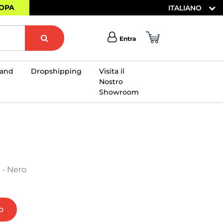
ROPA
ITALIANO
Entra
rand
Dropshipping
Visita il
Nostro
Showroom
×
 - Nero
o