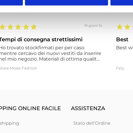
19 giorni fa
Tempi di consegna strettissimi
Best
Ho trovato stockfirmati per per caso
Best w
mentre cercavo dei nuovi vestiti da inserire
el mio negozio. Materiali di ottima qualità
e a prezzi fantastici. Tempi di consegna
Store Moda Fashion
Fely
strettissimi
PING ONLINE FACILE
ASSISTENZA
shipping
Stato dell'Ordine