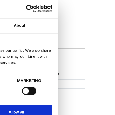
o
About
ONTO: -73%
se our traffic. We also share
7.0X15.0X6.0
ers who may combine it with
 services.
Disponibilità
MARKETING
3
Iscriviti
Allow all