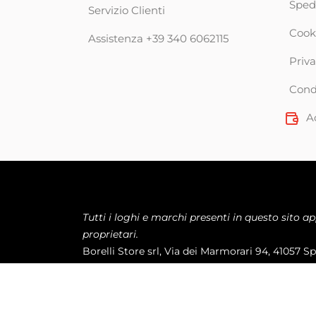
Sped
Servizio Clienti
Cook
Assistenza +39 340 6062115
Priva
Condi
A
Tutti i loghi e marchi presenti in questo sito a
proprietari.
Borelli Store srl, Via dei Marmorari 94, 41057 S
P.Iva
03023860368 - Capitale Sociale €500000 i.
Powered By