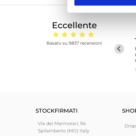
Eccellente
a
9 giorni fa
Molto Bene
Basato su 9837 recensioni
Disponibilità.Si prendono cura del cliente
n
Mario De Angelis
STOCKFIRMATI
SHOP
Via dei Marmorari, 94
Drop
Spilamberto (MO) Italy