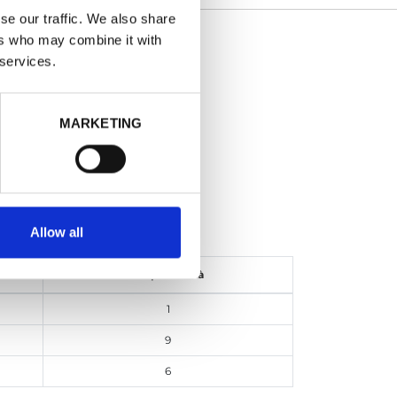
se our traffic. We also share
ers who may combine it with
IA MILITARE
 services.
- Blu
MARKETING
o
ONTO: -89%
Allow all
Disponibilità
1
9
6