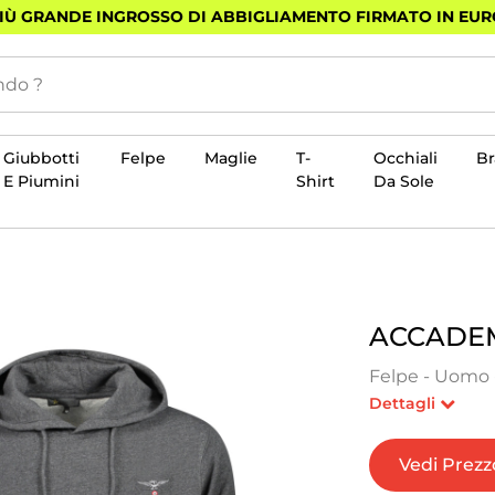
PIÙ GRANDE INGROSSO DI ABBIGLIAMENTO FIRMATO IN EU
Giubbotti
Felpe
Maglie
T-
Occhiali
B
E Piumini
Shirt
Da Sole
ACCADEM
Felpe - Uomo -
Dettagli
Vedi Prezz