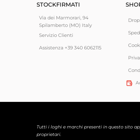
STOCKFIRMATI
SHOP
Via dei Marmorari, 94
Drop
Spilamberto (MO) Italy
Sped
Servizio Clienti
Cook
Assistenza +39 340 6062115
Priva
Condi
A
Tutti i loghi e marchi presenti in questo sito a
proprietari.