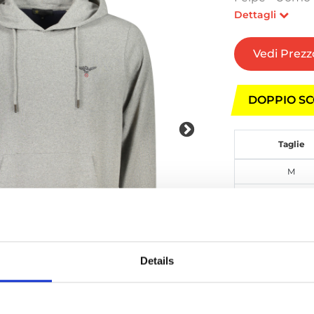
Dettagli
Vedi Prezz
DOPPIO SC
Taglie
M
L
XL
Details