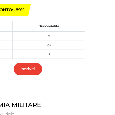
ONTO: -89%
Disponibilità
17
29
8
Iscriviti
IA MILITARE
 Grigio