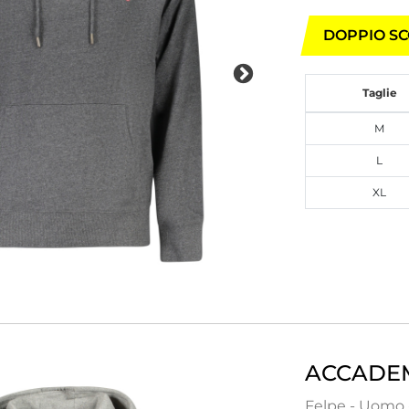
DOPPIO SC
Taglie
M
L
XL
ACCADEM
Felpe - Uomo -