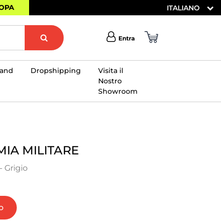
ROPA
ITALIANO
Entra
rand
Dropshipping
Visita il
Nostro
Showroom
×
IA MILITARE
 Grigio
o