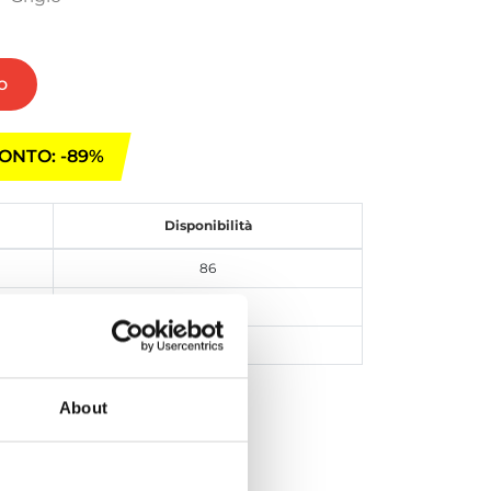
o
ONTO: -89%
Disponibilità
86
109
62
Iscriviti
About