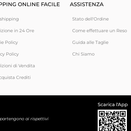
PING ONLINE FACILE
ASSISTENZA
shipping
Stato dell'Ordine
izione in 24 Ore
Come effettuare un Reso
ie Policy
Guida alle Taglie
cy Policy
Chi Siamo
zioni di Vendita
cquista Crediti
Scarica l'App
ppartengono ai rispettivi