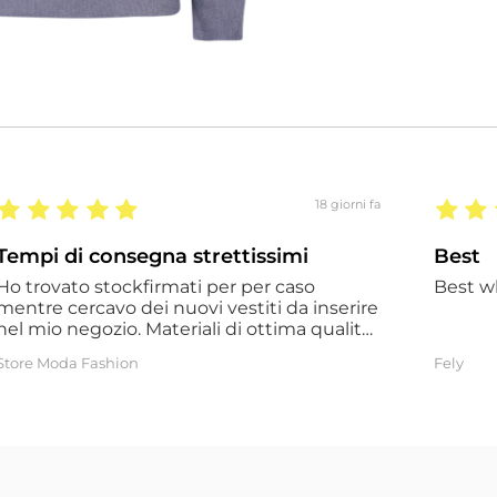
18 giorni fa
Tempi di consegna strettissimi
Best
Ho trovato stockfirmati per per caso
Best w
mentre cercavo dei nuovi vestiti da inserire
el mio negozio. Materiali di ottima qualità
e a prezzi fantastici. Tempi di consegna
Store Moda Fashion
Fely
strettissimi