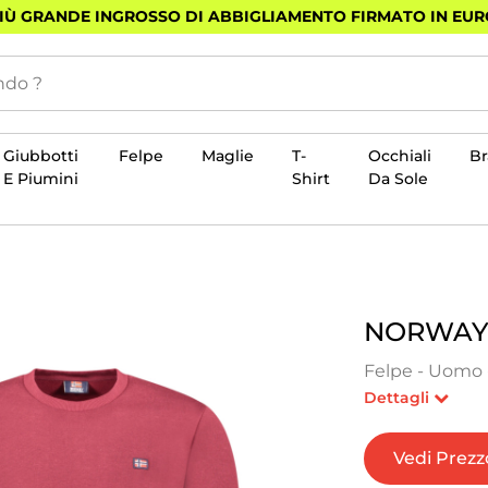
PIÙ GRANDE INGROSSO DI ABBIGLIAMENTO FIRMATO IN EU
Giubbotti
Felpe
Maglie
T-
Occhiali
B
E Piumini
Shirt
Da Sole
NORWAY 
Felpe - Uomo 
Dettagli
Vedi Prezz