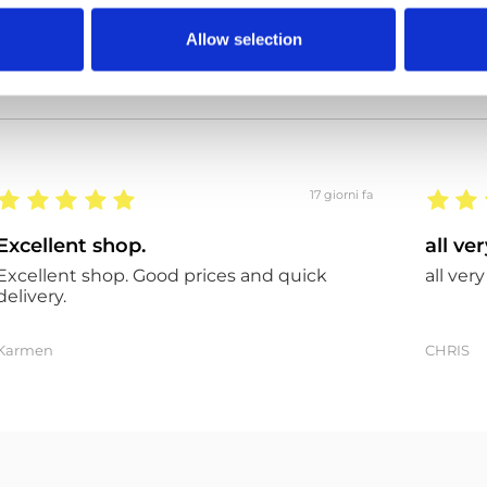
Allow selection
17 giorni fa
Excellent shop.
all ve
Excellent shop. Good prices and quick
all ver
delivery.
Karmen
CHRIS