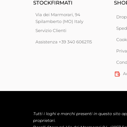
STOCKFIRMATI
SHOP
Via dei Marmorari, 94
Drop
Spilamberto (MO) Italy
Sped
Servizio Clienti
Cook
Assistenza +39 340 6062115
Priva
Condi
A
Tutti i loghi e marchi presenti in questo sito a
proprietari.