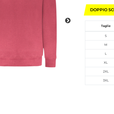
DOPPIO SC
Taglie
S
M
L
XL
2XL
3XL