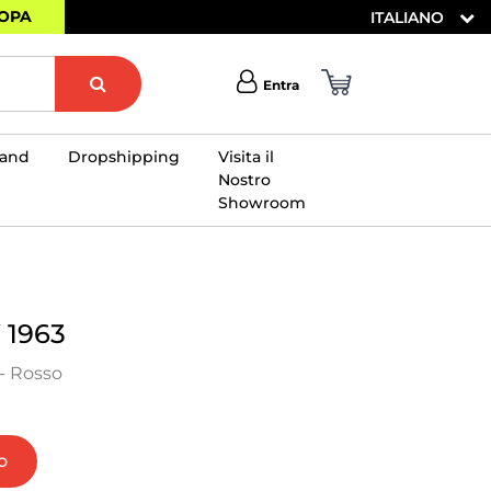
ROPA
ITALIANO
Entra
rand
Dropshipping
Visita il
Nostro
Showroom
×
1963
- Rosso
o