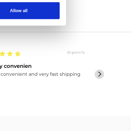
Allow all
25 giorni fa
ry convenien
Ho acquista
y convenient and very fast shipping
Ho acquistato
un prezzo ver
ben fornito ??
Pino Benguar.