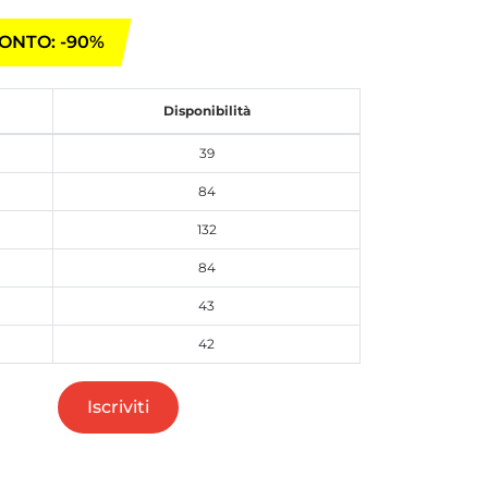
ONTO: -90%
Disponibilità
39
84
132
84
43
42
Iscriviti