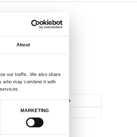
1963
- Bianco
About
o
ONTO: -90%
se our traffic. We also share
ers who may combine it with
 services.
Disponibilità
MARKETING
10
Iscriviti