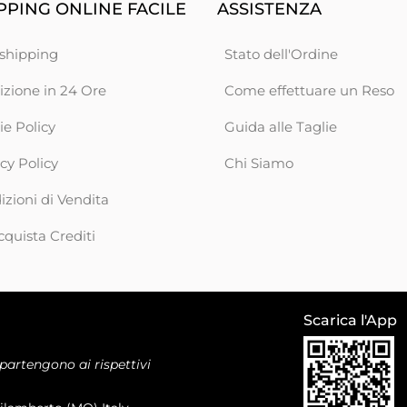
PING ONLINE FACILE
ASSISTENZA
shipping
Stato dell'Ordine
izione in 24 Ore
Come effettuare un Reso
ie Policy
Guida alle Taglie
cy Policy
Chi Siamo
zioni di Vendita
cquista Crediti
Scarica l'App
ppartengono ai rispettivi