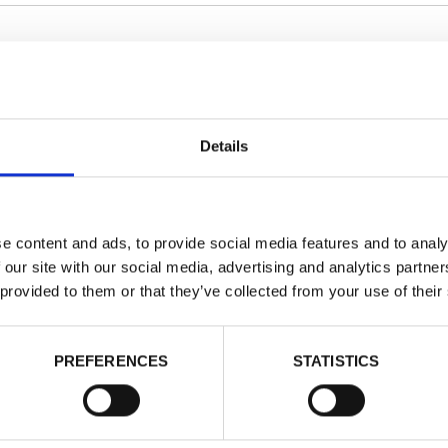
NORWAY 
Felpe - Uomo 
Dettagli
Details
Vedi Prezz
DOPPIO SC
e content and ads, to provide social media features and to analy
 our site with our social media, advertising and analytics partn
 provided to them or that they’ve collected from your use of their
Taglia:
3XL
Taglie
PREFERENCES
STATISTICS
3XL