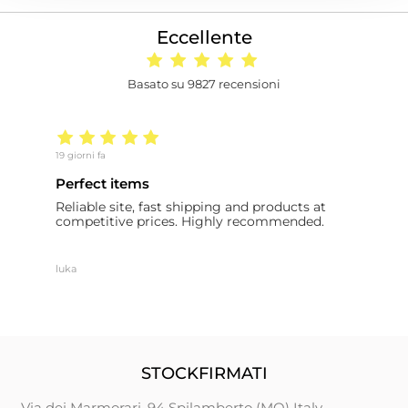
Eccellente
Basato su 9827 recensioni
19 giorni fa
20
Perfect items
B
Reliable site, fast shipping and products at
I
y
competitive prices. Highly recommended.
c
d.
m
m
f
luka
Ra
2
t
w
d
a
STOCKFIRMATI
Via dei Marmorari, 94 Spilamberto (MO) Italy