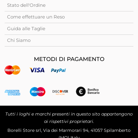
Stato dell'Ordine
Come effettuare un Reso
Guida alle Taglie
Chi Siamo
METODI DI PAGAMENTO
Tutti i loghi e marchi presenti in questo sito appartengono
ai rispettivi proprietari.
Borelli Store srl, Via dei Marmorari 94, 41057 Spilamberto
(MO) Italy