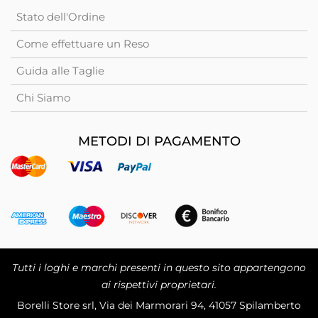
Stato dell'Ordine
Come effettuare un Reso
Guida alle Taglie
Chi Siamo
METODI DI PAGAMENTO
Tutti i loghi e marchi presenti in questo sito appartengono
ai rispettivi proprietari.
Borelli Store srl, Via dei Marmorari 94, 41057 Spilamberto