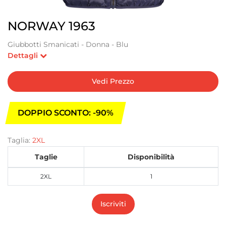
NORWAY 1963
Giubbotti Smanicati - Donna - Blu
Dettagli
Vedi Prezzo
DOPPIO SCONTO: -90%
Taglia:
2XL
Taglie
Disponibilità
2XL
1
Iscriviti