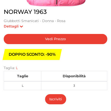
NORWAY 1963
Giubbotti Smanicati - Donna - Rosa
Dettagli
Vedi Prezzo
DOPPIO SCONTO: -90%
Taglia:
L
Taglie
Disponibilità
L
3
Iscriviti