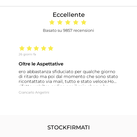
Eccellente
Basato su 9857 recensioni
26 giorni fa
27
Oltre le Aspettative
F
ero abbastanza sfiduciato per qualche giorno
F
di ritardo ma poi dal momento che sono stato
s
ricontattato via mail, tutto e stato veloce.Ho
C
rifatto un'altro ordine per il mio shop e ho
b
avuto la conferma di tutta la loro
Giancarlo Angelini
V
professionalità.Continuerò a fare acquisti con
loro. Giancarlo
STOCKFIRMATI