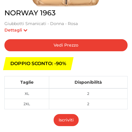
NORWAY 1963
Giubbotti Smanicati - Donna - Rosa
Dettagli
Vedi Prezzo
DOPPIO SCONTO: -90%
Taglie
Disponibilità
XL
2
2XL
2
Iscriviti