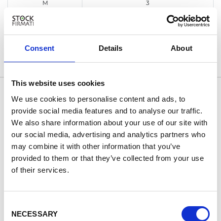
M
3
L
1
Iscriviti
Consent
Details
About
This website uses cookies
Eccellente
We use cookies to personalise content and ads, to
provide social media features and to analyse our traffic.
Basato su 9877 recensioni
We also share information about your use of our site with
our social media, advertising and analytics partners who
may combine it with other information that you’ve
23 giorni fa
27
provided to them or that they’ve collected from your use
All perfect.
5
of their services.
All perfect. Thank you.
Q
c
s
Consent
s
NECESSARY
d
Selection
KHALID
A