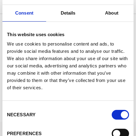
Attualmente Non Disponibile
Consent
Details
About
Eccellente
This website uses cookies
Basato su 9877 recensioni
We use cookies to personalise content and ads, to
provide social media features and to analyse our traffic.
We also share information about your use of our site with
23 giorni fa
27
our social media, advertising and analytics partners who
All perfect.
5
may combine it with other information that you’ve
All perfect. Thank you.
Q
provided to them or that they’ve collected from your use
c
of their services.
s
s
d
KHALID
A
S
d
Consent
S
NECESSARY
Selection
STOCKFIRMATI
PREFERENCES