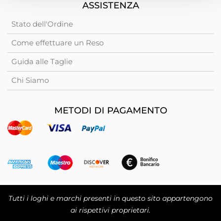
ASSISTENZA
Stato dell'Ordine
Come effettuare un Reso
Guida alle Taglie
Chi Siamo
METODI DI PAGAMENTO
Tutti i loghi e marchi presenti in questo sito appartengono
ai rispettivi proprietari.