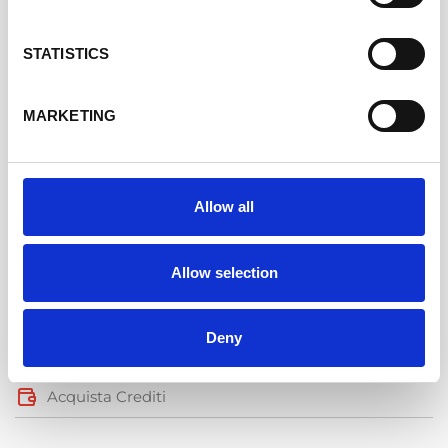
Via dei Marmorari, 94 Spilamberto (MO) Italy
STATISTICS
Servizio Clienti
Assistenza +39 340 6062115
MARKETING
SHOPPING ONLINE FACILE
Dropshipping
Allow all
Spedizione in 24 Ore
Allow selection
Cookie Policy
Privacy Policy
Deny
Condizioni di Vendita
Acquista Crediti