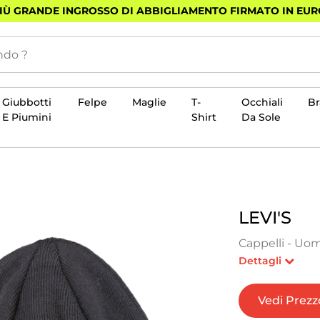
PIÙ GRANDE INGROSSO DI ABBIGLIAMENTO FIRMATO IN EU
Giubbotti
Felpe
Maglie
T-
Occhiali
B
E Piumini
Shirt
Da Sole
LEVI'S
Cappelli - Uom
Dettagli
Vedi Prezz