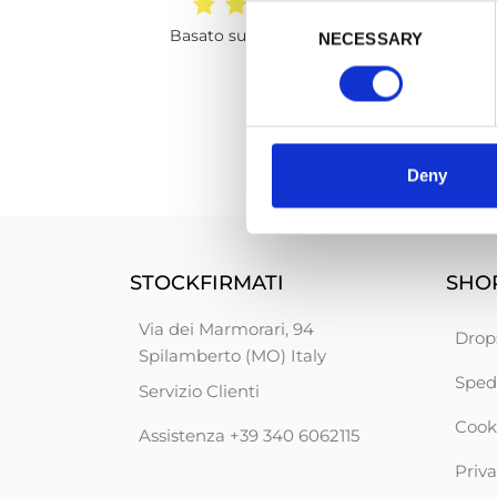
Consent
Tutto Ok
Basato su 9847 recensioni
NECESSARY
Selection
I prodotti e le consegne sono + che
soddisfacenti !!! Grazie Mille
Club 54
Deny
STOCKFIRMATI
SHOP
Via dei Marmorari, 94
Drop
Spilamberto (MO) Italy
Sped
Servizio Clienti
Cook
Assistenza +39 340 6062115
Priva