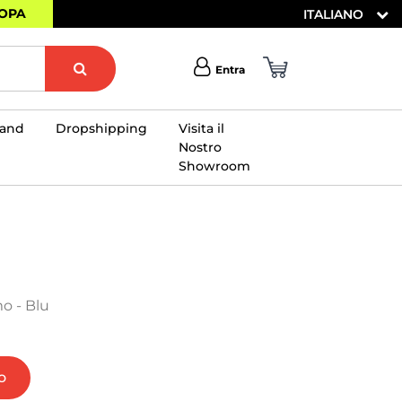
ROPA
ITALIANO
Entra
rand
Dropshipping
Visita il
Nostro
Showroom
×
o - Blu
o