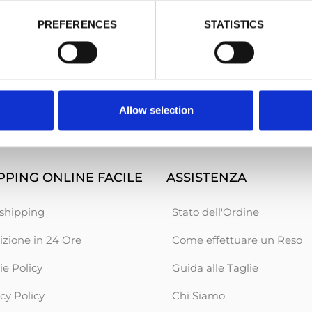
Excellent shop.
all ve
PREFERENCES
STATISTICS
Excellent shop. Good prices and quick
all ver
delivery.
Karmen
CHRIS
Allow selection
PING ONLINE FACILE
ASSISTENZA
shipping
Stato dell'Ordine
izione in 24 Ore
Come effettuare un Reso
ie Policy
Guida alle Taglie
cy Policy
Chi Siamo