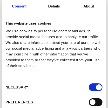
Consent
Details
About
Eccellente
Basato su 9847 recensioni
This website uses cookies
We use cookies to personalise content and ads, to
provide social media features and to analyse our traffic.
16 giorni fa
24
We also share information about your use of our site with
Excellent shop.
a
our social media, advertising and analytics partners who
may combine it with other information that you’ve
Excellent shop. Good prices and quick delivery.
a
provided to them or that they’ve collected from your use
of their services.
Karmen
C
Consent
NECESSARY
Selection
STOCKFIRMATI
PREFERENCES
Via dei Marmorari, 94 Spilamberto (MO) Italy