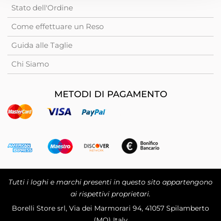
Stato dell'Ordine
Come effettuare un Reso
Guida alle Taglie
Chi Siamo
METODI DI PAGAMENTO
Tutti i loghi e marchi presenti in questo sito appartengono
ai rispettivi proprietari.
Borelli Store srl, Via dei Marmorari 94, 41057 Spilamberto
(MO) Italy