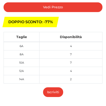
Vedi Prezzo
DOPPIO SCONTO: -77%
Taglie
Disponibilità
6A
4
8A
7
10A
7
12A
4
14A
2
Iscriviti