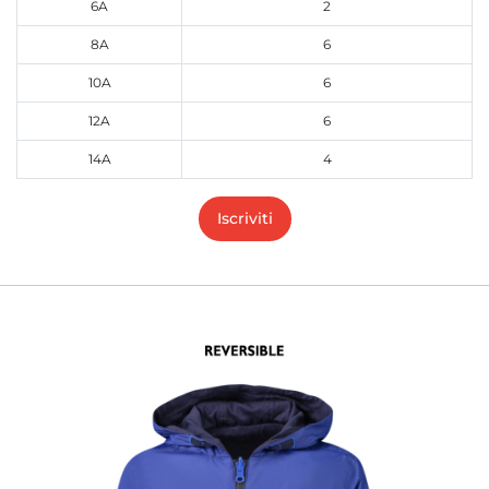
6A
2
8A
6
10A
6
12A
6
14A
4
Iscriviti