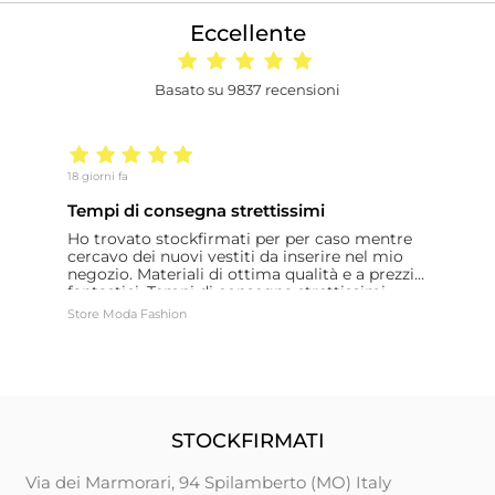
Eccellente
Basato su 9837 recensioni
18 giorni fa
14
Tempi di consegna strettissimi
B
Ho trovato stockfirmati per per caso mentre
B
cercavo dei nuovi vestiti da inserire nel mio
negozio. Materiali di ottima qualità e a prezzi
fantastici. Tempi di consegna strettissimi
Store Moda Fashion
Fe
STOCKFIRMATI
Via dei Marmorari, 94 Spilamberto (MO) Italy