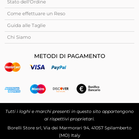
Stato dell'Ordine
Come effettuare un Reso
Guida alle Taglie
Chi Siamo
METODI DI PAGAMENTO
Tutti i loghi e marchi presenti in questo sito appartengono
ai rispettivi proprietari.
Borelli Store srl, Via dei Marmorari 94, 41057 Spilamberto
(MO) Italy