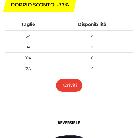
DOPPIO SCONTO: -77%
Taglie
Disponibilità
6A
4
8A
7
10A
6
12A
4
Iscriviti