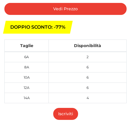
Vedi Prezzo
DOPPIO SCONTO: -77%
Taglie
Disponibilità
6A
2
8A
6
10A
6
12A
6
14A
4
Iscriviti