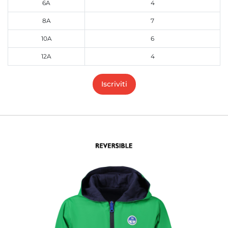
6A
4
8A
7
10A
6
12A
4
Iscriviti