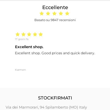
Eccellente
Basato su 9847 recensioni
17 giorni fa
25
Excellent shop.
a
Excellent shop. Good prices and quick delivery.
a
Karmen
C
STOCKFIRMATI
Via dei Marmorari, 94 Spilamberto (MO) Italy