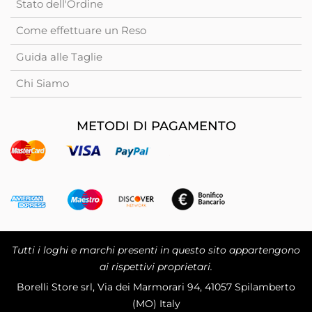
Stato dell'Ordine
Come effettuare un Reso
Guida alle Taglie
Chi Siamo
METODI DI PAGAMENTO
Tutti i loghi e marchi presenti in questo sito appartengono
ai rispettivi proprietari.
Borelli Store srl, Via dei Marmorari 94, 41057 Spilamberto
(MO) Italy