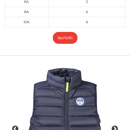
6A
2
8A
6
10A
6
Iscriviti