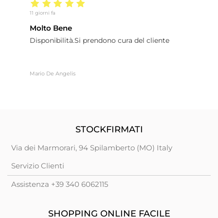
11 giorni fa
17
Molto Bene
B
Disponibilità.Si prendono cura del cliente
B
Mario De Angelis
Fe
STOCKFIRMATI
Via dei Marmorari, 94 Spilamberto (MO) Italy
Servizio Clienti
Assistenza +39 340 6062115
SHOPPING ONLINE FACILE