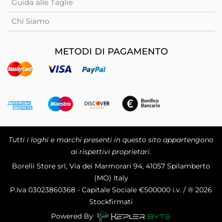
Guida alle Taglie
Chi Siamo
METODI DI PAGAMENTO
Tutti i loghi e marchi presenti in questo sito appartengono
ai rispettivi proprietari.
Borelli Store srl, Via dei Marmorari 94, 41057 Spilamberto
(MO) Italy
P.Iva
03023860368 - Capitale Sociale €500000 i.v. / ® 2026
Stockfirmati
Powered By