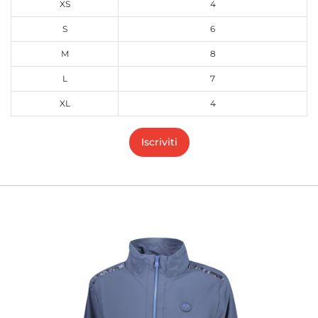
XS
4
S
6
M
8
L
7
XL
4
Iscriviti