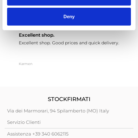
Basato su 9847 recensioni
Deny
16 giorni fa
24
Excellent shop.
a
Excellent shop. Good prices and quick delivery.
a
Karmen
C
STOCKFIRMATI
Via dei Marmorari, 94 Spilamberto (MO) Italy
Servizio Clienti
Assistenza +39 340 6062115