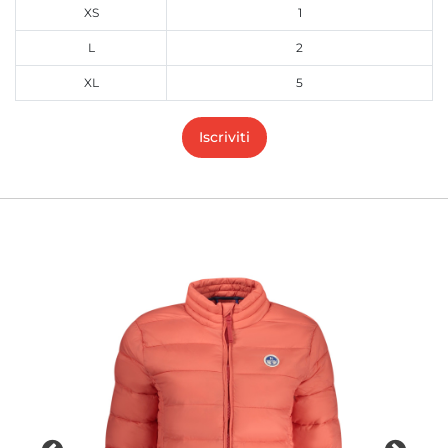
XS
1
L
2
XL
5
Iscriviti