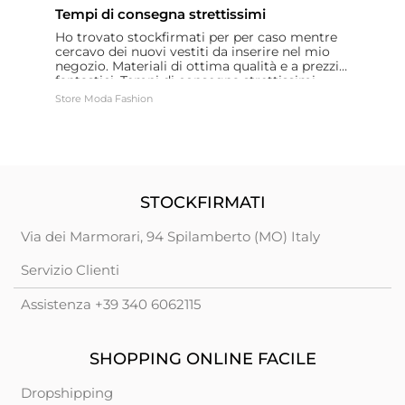
Tempi di consegna strettissimi
B
Ho trovato stockfirmati per per caso mentre
B
cercavo dei nuovi vestiti da inserire nel mio
negozio. Materiali di ottima qualità e a prezzi
fantastici. Tempi di consegna strettissimi
Store Moda Fashion
Fe
STOCKFIRMATI
Via dei Marmorari, 94 Spilamberto (MO) Italy
Servizio Clienti
Assistenza +39 340 6062115
SHOPPING ONLINE FACILE
Dropshipping