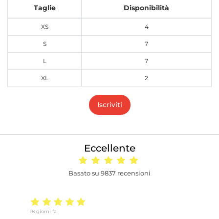
Taglie
Disponibilità
XS
4
S
7
L
7
XL
2
Iscriviti
Eccellente
Basato su 9837 recensioni
18 giorni fa
14