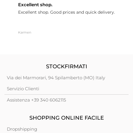
Excellent shop.
a
Excellent shop. Good prices and quick delivery.
a
Karmen
C
STOCKFIRMATI
Via dei Marmorari, 94 Spilamberto (MO) Italy
Servizio Clienti
Assistenza +39 340 6062115
SHOPPING ONLINE FACILE
Dropshipping