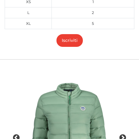
XS
1
L
2
XL
5
Iscriviti