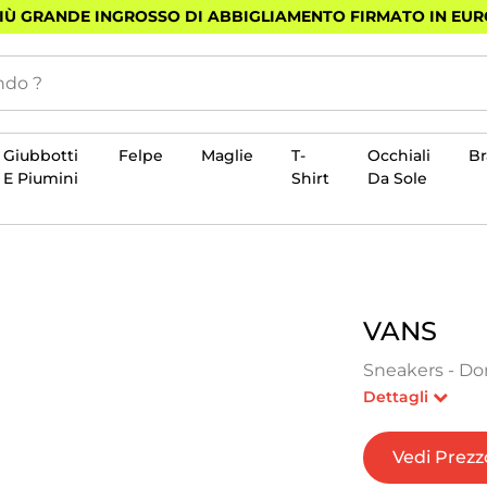
PIÙ GRANDE INGROSSO DI ABBIGLIAMENTO FIRMATO IN EU
Giubbotti
Felpe
Maglie
T-
Occhiali
B
E Piumini
Shirt
Da Sole
VANS
Sneakers - Do
Dettagli
Vedi Prezz