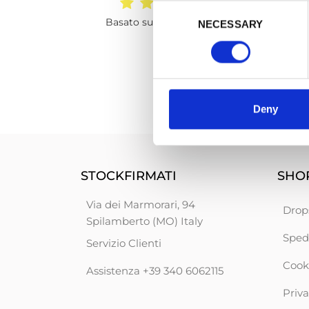
Consent
Tutto Ok
Basato su 9847 recensioni
NECESSARY
Selection
I prodotti e le consegne sono + che
soddisfacenti !!! Grazie Mille
Club 54
Deny
STOCKFIRMATI
SHOP
Via dei Marmorari, 94
Drop
Spilamberto (MO) Italy
Sped
Servizio Clienti
Cook
Assistenza +39 340 6062115
Priva