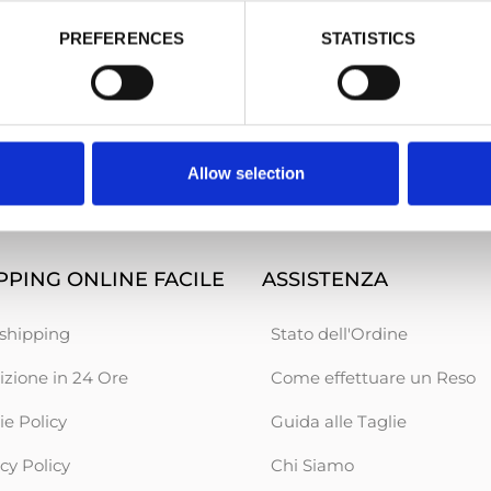
Excellent shop.
all ve
PREFERENCES
STATISTICS
Excellent shop. Good prices and quick
all ver
delivery.
Karmen
CHRIS
Allow selection
PING ONLINE FACILE
ASSISTENZA
shipping
Stato dell'Ordine
izione in 24 Ore
Come effettuare un Reso
ie Policy
Guida alle Taglie
cy Policy
Chi Siamo