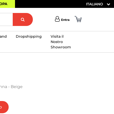
ROPA
ITALIANO
Entra
rand
Dropshipping
Visita il
Nostro
Showroom
×
nna - Beige
o