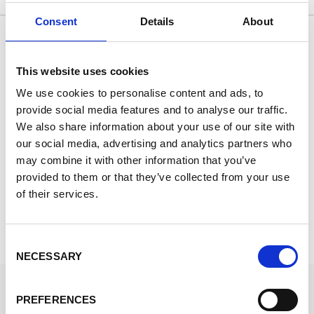
Consent
Details
About
Eccellente
This website uses cookies
Basato su 9847 recensioni
We use cookies to personalise content and ads, to
provide social media features and to analyse our traffic.
We also share information about your use of our site with
17 giorni fa
25
our social media, advertising and analytics partners who
Excellent shop.
a
may combine it with other information that you’ve
Excellent shop. Good prices and quick delivery.
a
provided to them or that they’ve collected from your use
of their services.
Karmen
C
Consent
NECESSARY
Selection
STOCKFIRMATI
PREFERENCES