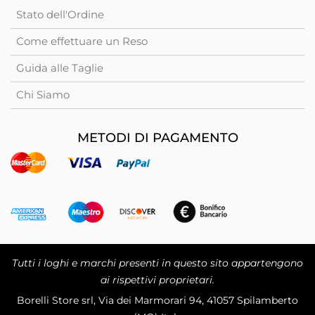
Stato dell'Ordine
Come effettuare un Reso
Guida alle Taglie
Chi Siamo
METODI DI PAGAMENTO
Tutti i loghi e marchi presenti in questo sito appartengono
ai rispettivi proprietari.
Borelli Store srl, Via dei Marmorari 94, 41057 Spilamberto