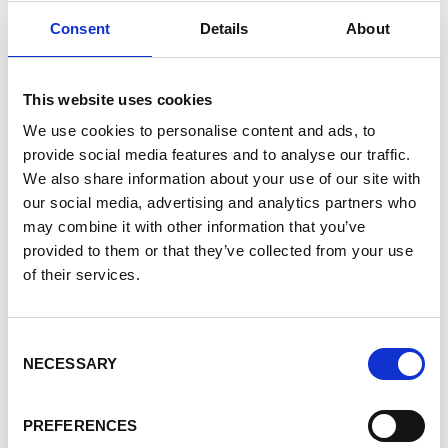
Consent
Details
About
NAPAPIJRI
Felpe - Uomo - Blu
This website uses cookies
Dettagli
We use cookies to personalise content and ads, to
provide social media features and to analyse our traffic.
Vedi Prezzo
We also share information about your use of our site with
our social media, advertising and analytics partners who
DOPPIO SCONTO: -70%
may combine it with other information that you’ve
provided to them or that they’ve collected from your use
of their services.
Taglia:
S
Taglie
Disponibilità
Consent
S
1
NECESSARY
Selection
Iscriviti
PREFERENCES