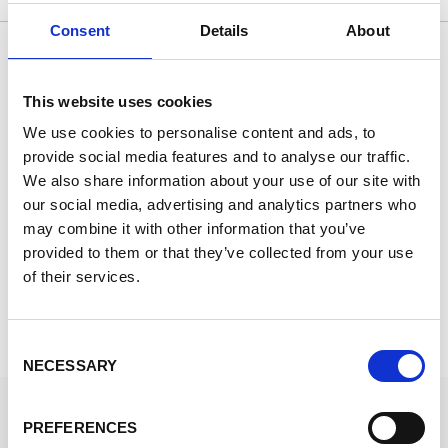
Consent
Details
About
Eccellente
This website uses cookies
Basato su 9837 recensioni
We use cookies to personalise content and ads, to
provide social media features and to analyse our traffic.
We also share information about your use of our site with
18 giorni fa
14
our social media, advertising and analytics partners who
Tempi di consegna strettissimi
B
may combine it with other information that you’ve
Ho trovato stockfirmati per per caso mentre
B
cercavo dei nuovi vestiti da inserire nel mio
provided to them or that they’ve collected from your use
negozio. Materiali di ottima qualità e a prezzi
of their services.
fantastici. Tempi di consegna strettissimi
Store Moda Fashion
Fe
Consent
NECESSARY
Selection
STOCKFIRMATI
PREFERENCES