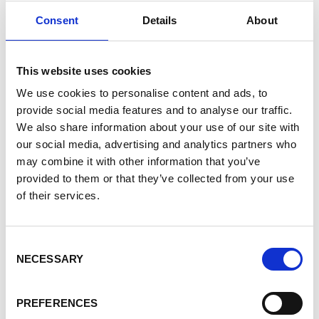
Consent
Details
About
LEVI'S
Cappelli - Uomo - Nero
This website uses cookies
Dettagli
We use cookies to personalise content and ads, to
provide social media features and to analyse our traffic.
Vedi Prezzo
We also share information about your use of our site with
our social media, advertising and analytics partners who
DOPPIO SCONTO: -80%
may combine it with other information that you’ve
provided to them or that they’ve collected from your use
of their services.
Taglia:
M
Taglie
Disponibilità
Consent
M
1
NECESSARY
Selection
Iscriviti
PREFERENCES