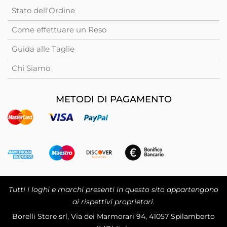
Stato dell'Ordine
Come effettuare un Reso
Guida alle Taglie
Chi Siamo
METODI DI PAGAMENTO
Tutti i loghi e marchi presenti in questo sito appartengono
ai rispettivi proprietari.
Borelli Store srl, Via dei Marmorari 94, 41057 Spilamberto